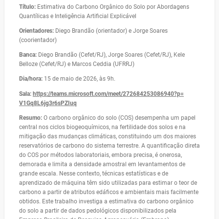
Título:
Estimativa do Carbono Orgânico do Solo por Abordagens
Quantílicas e Inteligência Artificial Explicável
Orientadores:
Diego Brandão (orientador) e Jorge Soares
(coorientador)
Banca:
Diego Brandão (Cefet/RJ), Jorge Soares (Cefet/RJ), Kele
Belloze (Cefet/RJ) e Marcos Ceddia (UFRRJ)
Dia/hora:
15 de maio de 2026, às 9h.
Sala:
https://teams.microsoft.com/
meet/272684253086940?p=
V1Gq8L6jg3r6sPZIuq
Resumo:
O carbono orgânico do solo (COS) desempenha um papel
central nos ciclos biogeoquímicos, na fertilidade dos solos e na
mitigação das mudanças climáticas, constituindo um dos maiores
reservatórios de carbono do sistema terrestre. A quantificação direta
do COS por métodos laboratoriais, embora precisa, é onerosa,
demorada e limita a densidade amostral em levantamentos de
grande escala. Nesse contexto, técnicas estatísticas e de
aprendizado de máquina têm sido utilizadas para estimar o teor de
carbono a partir de atributos edáficos e ambientais mais facilmente
obtidos. Este trabalho investiga a estimativa do carbono orgânico
do solo a partir de dados pedológicos disponibilizados pela