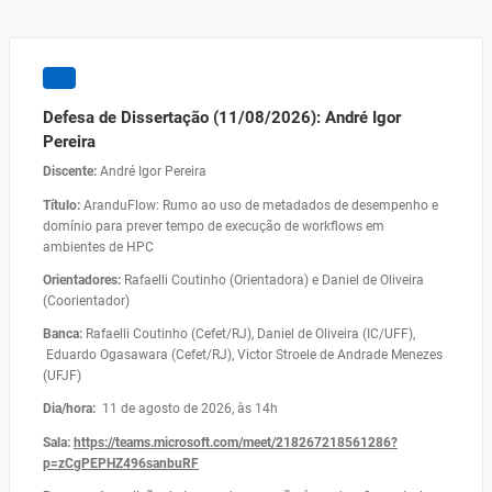
Defesa de Dissertação (11/08/2026): André Igor
Pereira
Discente:
André Igor Pereira
Título:
AranduFlow: Rumo ao uso de metadados de desempenho e
domínio para prever tempo de execução de workflows em
ambientes de HPC
Orientadores:
Rafaelli Coutinho (Orientadora) e Daniel de Oliveira
(Coorientador)
Banca:
Rafaelli Coutinho (Cefet/RJ), Daniel de Oliveira (IC/UFF),
Eduardo Ogasawara (Cefet/RJ), Victor Stroele de Andrade Menezes
(UFJF)
Dia/hora:
11 de agosto de 2026, às 14h
Sala:
https://teams.microsoft.com/meet/218267218561286?
p=zCgPEPHZ496sanbuRF