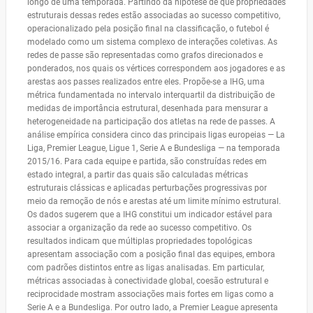
longo de uma temporada. Partindo da hipótese de que propriedades
estruturais dessas redes estão associadas ao sucesso competitivo,
operacionalizado pela posição final na classificação, o futebol é
modelado como um sistema complexo de interações coletivas. As
redes de passe são representadas como grafos direcionados e
ponderados, nos quais os vértices correspondem aos jogadores e as
arestas aos passes realizados entre eles. Propõe-se a IHG, uma
métrica fundamentada no intervalo interquartil da distribuição de
medidas de importância estrutural, desenhada para mensurar a
heterogeneidade na participação dos atletas na rede de passes. A
análise empírica considera cinco das principais ligas europeias — La
Liga, Premier League, Ligue 1, Serie A e Bundesliga — na temporada
2015/16. Para cada equipe e partida, são construídas redes em
estado integral, a partir das quais são calculadas métricas
estruturais clássicas e aplicadas perturbações progressivas por
meio da remoção de nós e arestas até um limite mínimo estrutural.
Os dados sugerem que a IHG constitui um indicador estável para
associar a organização da rede ao sucesso competitivo. Os
resultados indicam que múltiplas propriedades topológicas
apresentam associação com a posição final das equipes, embora
com padrões distintos entre as ligas analisadas. Em particular,
métricas associadas à conectividade global, coesão estrutural e
reciprocidade mostram associações mais fortes em ligas como a
Serie A e a Bundesliga. Por outro lado, a Premier League apresenta