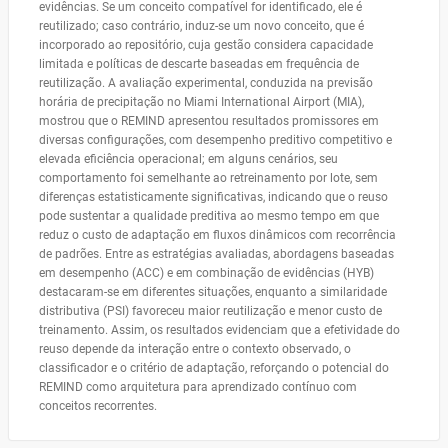
evidências. Se um conceito compatível for identificado, ele é
reutilizado; caso contrário, induz-se um novo conceito, que é
incorporado ao repositório, cuja gestão considera capacidade
limitada e políticas de descarte baseadas em frequência de
reutilização. A avaliação experimental, conduzida na previsão
horária de precipitação no Miami International Airport (MIA),
mostrou que o REMIND apresentou resultados promissores em
diversas configurações, com desempenho preditivo competitivo e
elevada eficiência operacional; em alguns cenários, seu
comportamento foi semelhante ao retreinamento por lote, sem
diferenças estatisticamente significativas, indicando que o reuso
pode sustentar a qualidade preditiva ao mesmo tempo em que
reduz o custo de adaptação em fluxos dinâmicos com recorrência
de padrões. Entre as estratégias avaliadas, abordagens baseadas
em desempenho (ACC) e em combinação de evidências (HYB)
destacaram-se em diferentes situações, enquanto a similaridade
distributiva (PSI) favoreceu maior reutilização e menor custo de
treinamento. Assim, os resultados evidenciam que a efetividade do
reuso depende da interação entre o contexto observado, o
classificador e o critério de adaptação, reforçando o potencial do
REMIND como arquitetura para aprendizado contínuo com
conceitos recorrentes.