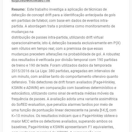
ezgpJ8dNRKnMa8dTfM
Resumo:
Este trabalho investiga a aplicação de técnicas de
detecção de concept drift para a identificação antecipada de gols
em partidas de futebol, com base em dados de eventos intra-
partida. A abordagem trata o problema como monitoramento de
mudanças na
distribuição de passes intra-partida, utilizando drift virtual
operacionalmente, isto é, detecção baseada exclusivamente em P(X)
sem rótulos em tempo real, com a premissa de que essas
mudanças precedem alterações na probabilidade de gol. A robustez
dos resultados é verificada por divisão temporal com 190 partidas
de treino e 190 de teste. Foram utilizados dados da temporada
2015/2016 da La Liga: 380 partidas, agregadas em intervalos de
um minuto, com análise tanto do comportamento ofensivo quanto
defensivo. Três detectores de drift foram avaliados (Page-Hinkley,
KSWIN e ADWIN) em comparação com baselines determinístico e
estocástico, utilizando como sinal de entrada médias móveis da
frequência de passes. A avaliação adota uma variante assimétrica
do SoftED evaluation, que penaliza alarmes tardios por meio de
uma função de pontuação linear decrescente na janela [t-K,t], com
K=10 minutos. Os resultados indicam que o Page-Hinkley obteve o
maior MCC entre os detectores avaliados, superando ambos os
baselines; Page-Hinkley e KSWIN apresentaram F1 equivalentes,