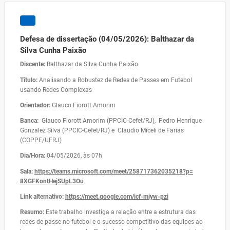
Defesa de dissertação (04/05/2026): Balthazar da
Silva Cunha Paixão
Discente:
Balthazar da Silva Cunha Paixão
Título:
Analisando a Robustez de Redes de Passes em Futebol
usando Redes Complexas
Orientador:
Glauco Fiorott Amorim
Banca:
Glauco Fiorott Amorim (PPCIC-Cefet/RJ), Pedro Henrique
Gonzalez Silva (PPCIC-Cefet/RJ) e Claudio Miceli de Farias
(COPPE/UFRJ)
Dia/Hora:
04/05/2026, às 07h
Sala:
https://teams.microsoft.com/
meet/258717362035218?p=
8XGFKontHejSUpL3Ou
Link alternativo:
https://meet.google.com/icf-
miyw-pzi
Resumo:
Este trabalho investiga a relação entre a estrutura das
redes de passe no futebol e o sucesso competitivo das equipes ao