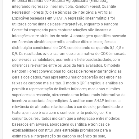
Empresa Brasileira de Pesquisa Agropecuária (Embrapa),
integrando regressão linear múltipla, Random Forest, Quantile
Regression Forests (QRF) e técnicas de Inteligência Artificial
Explicável baseadas em SHAP. A regressão linear múltipla foi
utilizada como linha de base interpretável, enquanto o Random
Forest foi empregado para capturar relações não lineares e
interações entre atributos do solo. A abordagem quantílica baseada
em florestas aleatórias permitiu analisar diferentes regiões da
distribuição condicional do COS, considerando os quantis 0,1, 0,5 e
0,9. Os resultados evidenciaram que a estimativa do COS é marcada
por elevada variabilidade, assimetria e heterocedasticidade, com
diferenças relevantes entre os usos da terra avaliados. O modelo
Random Forest convencional foi capaz de representar tendências
gerais dos dados, mas apresentou maior dispersão dos erros nas
faixas de carbono mais altas. O modelo QRF ampliou a análise ao
permitir a representação de limites inferiores, medianas e limites
superiores da resposta, oferecendo uma leitura mais informativa da
incerteza associada às predições. A análise com SHAP indicou a
relevância de atributos relacionados à cor do solo, profundidade e
textura, em coerência com o conhecimento pedológico. Em
conjunto, os resultados indicam que a integração entre modelos
baseados em árvores, abordagem quantílica e técnicas de
explicabilidade constitui uma estratégia promissora para a
estimativa e interpretação do carbono orgânico do solo,