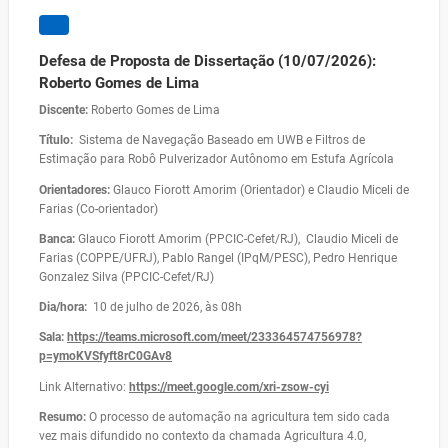
Defesa de Proposta de Dissertação (10/07/2026):
Roberto Gomes de Lima
Discente:
Roberto Gomes de Lima
Título:
Sistema de Navegação Baseado em UWB e Filtros de
Estimação para Robô Pulverizador Autônomo em Estufa Agrícola
Orientadores:
Glauco Fiorott Amorim (Orientador) e Claudio Miceli de
Farias (Co-orientador)
Banca:
Glauco Fiorott Amorim (PPCIC-Cefet/RJ), Claudio Miceli de
Farias (COPPE/UFRJ), Pablo Rangel (IPqM/PESC), Pedro Henrique
Gonzalez Silva (PPCIC-Cefet/RJ)
Dia/hora:
10 de julho de 2026, às 08h
Sala:
https://teams.microsoft.com/meet/233364574756978?
p=ymoKVSfyft8rC0GAv8
Link Alternativo:
https://meet.google.com/xri-
zsow-cyi
Resumo:
O processo de automação na agricultura tem sido cada
vez mais difundido no contexto da chamada Agricultura 4.0,