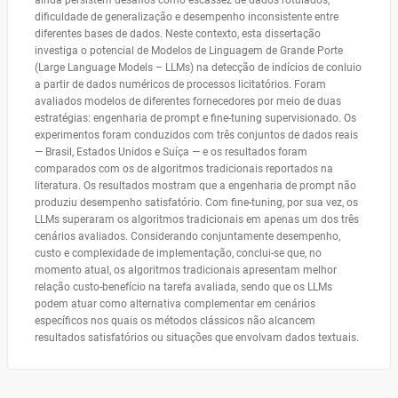
ainda persistem desafios como escassez de dados rotulados,
dificuldade de generalização e desempenho inconsistente entre
diferentes bases de dados. Neste contexto, esta dissertação
investiga o potencial de Modelos de Linguagem de Grande Porte
(Large Language Models – LLMs) na detecção de indícios de conluio
a partir de dados numéricos de processos licitatórios. Foram
avaliados modelos de diferentes fornecedores por meio de duas
estratégias: engenharia de prompt e fine-tuning supervisionado. Os
experimentos foram conduzidos com três conjuntos de dados reais
— Brasil, Estados Unidos e Suíça — e os resultados foram
comparados com os de algoritmos tradicionais reportados na
literatura. Os resultados mostram que a engenharia de prompt não
produziu desempenho satisfatório. Com fine-tuning, por sua vez, os
LLMs superaram os algoritmos tradicionais em apenas um dos três
cenários avaliados. Considerando conjuntamente desempenho,
custo e complexidade de implementação, conclui-se que, no
momento atual, os algoritmos tradicionais apresentam melhor
relação custo-benefício na tarefa avaliada, sendo que os LLMs
podem atuar como alternativa complementar em cenários
específicos nos quais os métodos clássicos não alcancem
resultados satisfatórios ou situações que envolvam dados textuais.