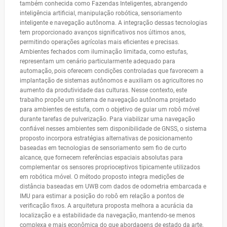
também conhecida como Fazendas Inteligentes, abrangendo
inteligência artificial, manipulação robótica, sensoriamento
inteligente e navegação autônoma. A integração dessas tecnologias
tem proporcionado avanços significativos nos últimos anos,
permitindo operações agrícolas mais eficientes e precisas.
Ambientes fechados com iluminação limitada, como estufas,
representam um cenário particularmente adequado para
automação, pois oferecem condições controladas que favorecem a
implantação de sistemas autônomos e auxiliam os agricultores no
aumento da produtividade das culturas. Nesse contexto, este
trabalho propõe um sistema de navegação autônoma projetado
para ambientes de estufa, com o objetivo de guiar um robô móvel
durante tarefas de pulverização. Para viabilizar uma navegação
confiável nesses ambientes sem disponibilidade de GNSS, o sistema
proposto incorpora estratégias alternativas de posicionamento
baseadas em tecnologias de sensoriamento sem fio de curto
alcance, que fornecem referências espaciais absolutas para
complementar os sensores proprioceptivos tipicamente utilizados
em robótica móvel. O método proposto integra medições de
distância baseadas em UWB com dados de odometria embarcada e
IMU para estimar a posição do robô em relação a pontos de
verificação fixos. A arquitetura proposta melhora a acurácia da
localização e a estabilidade da navegação, mantendo-se menos
complexa e mais econômica do que abordagens de estado da arte.