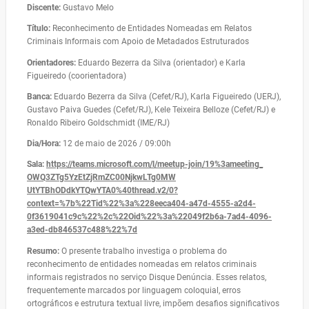
Discente:
Gustavo Melo
Título:
Reconhecimento de Entidades Nomeadas em Relatos
Criminais Informais com Apoio de Metadados Estruturados
Orientadores:
Eduardo Bezerra da Silva (orientador) e Karla
Figueiredo (coorientadora)
Banca:
Eduardo Bezerra da Silva (Cefet/RJ), Karla Figueiredo (UERJ),
Gustavo Paiva Guedes (Cefet/RJ), Kele Teixeira Belloze (Cefet/RJ) e
Ronaldo Ribeiro Goldschmidt (IME/RJ)
Dia/Hora:
12 de maio de 2026 / 09:00h
Sala:
https://teams.microsoft.com/l/
meetup-join/19%3ameeting_
OWQ3ZTg5YzEtZjRmZC00NjkwLTg0MW
UtYTBhODdkYTQwYTA0%40thread.
v2/0?
context=%7b%22Tid%22%3a%
228eeca404-a47d-4555-a2d4-
0f3619041c9c%22%2c%22Oid%22%
3a%22049f2b6a-7ad4-4096-
a3ed-
db846537c488%22%7d
Resumo:
O presente trabalho investiga o problema do
reconhecimento de entidades nomeadas em relatos criminais
informais registrados no serviço Disque Denúncia. Esses relatos,
frequentemente marcados por linguagem coloquial, erros
ortográficos e estrutura textual livre, impõem desafios significativos