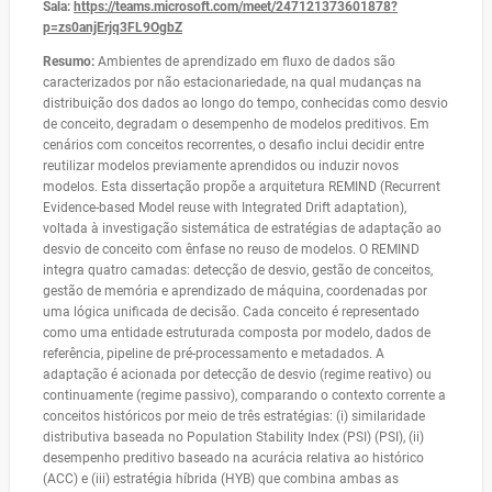
Sala:
https://teams.microsoft.com/meet/247121373601878?
p=zs0anjErjq3FL9OgbZ
Resumo:
Ambientes de aprendizado em fluxo de dados são
caracterizados por não estacionariedade, na qual mudanças na
distribuição dos dados ao longo do tempo, conhecidas como desvio
de conceito, degradam o desempenho de modelos preditivos. Em
cenários com conceitos recorrentes, o desafio inclui decidir entre
reutilizar modelos previamente aprendidos ou induzir novos
modelos. Esta dissertação propõe a arquitetura REMIND (Recurrent
Evidence-based Model reuse with Integrated Drift adaptation),
voltada à investigação sistemática de estratégias de adaptação ao
desvio de conceito com ênfase no reuso de modelos. O REMIND
integra quatro camadas: detecção de desvio, gestão de conceitos,
gestão de memória e aprendizado de máquina, coordenadas por
uma lógica unificada de decisão. Cada conceito é representado
como uma entidade estruturada composta por modelo, dados de
referência, pipeline de pré-processamento e metadados. A
adaptação é acionada por detecção de desvio (regime reativo) ou
continuamente (regime passivo), comparando o contexto corrente a
conceitos históricos por meio de três estratégias: (i) similaridade
distributiva baseada no Population Stability Index (PSI) (PSI), (ii)
desempenho preditivo baseado na acurácia relativa ao histórico
(ACC) e (iii) estratégia híbrida (HYB) que combina ambas as