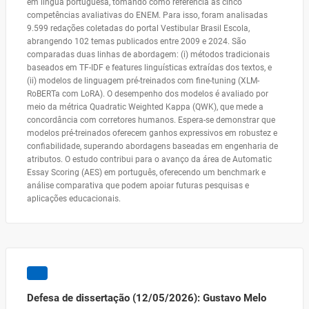
em língua portuguesa, tomando como referência as cinco
competências avaliativas do ENEM. Para isso, foram analisadas
9.599 redações coletadas do portal Vestibular Brasil Escola,
abrangendo 102 temas publicados entre 2009 e 2024. São
comparadas duas linhas de abordagem: (i) métodos tradicionais
baseados em TF-IDF e features linguísticas extraídas dos textos, e
(ii) modelos de linguagem pré-treinados com fine-tuning (XLM-
RoBERTa com LoRA). O desempenho dos modelos é avaliado por
meio da métrica Quadratic Weighted Kappa (QWK), que mede a
concordância com corretores humanos. Espera-se demonstrar que
modelos pré-treinados oferecem ganhos expressivos em robustez e
confiabilidade, superando abordagens baseadas em engenharia de
atributos. O estudo contribui para o avanço da área de Automatic
Essay Scoring (AES) em português, oferecendo um benchmark e
análise comparativa que podem apoiar futuras pesquisas e
aplicações educacionais.
Defesa de dissertação (12/05/2026): Gustavo Melo