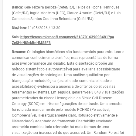
Banca:
Kele Teixeira Belloze (Cefet/RJ), Felipe da Rocha Henriques
(Cefet/RJ), Ingrid Monteiro (UFC), Glauco Amorim (Cefet/RJ) e Luis
Carlos dos Santos Coutinho Retondaro (Cefet/RJ)
Dia/Hora:
11/05/2026 / 13:30
Sala:
https://teams.microsoft.com/
meet/218701639098481?p=
ZeSHhNfSekBnHMS8F8
Resumo:
Ontologias biomédicas são fundamentais para estruturar e
comunicar conhecimento científico, mas representá-las de forma
acessível permanece um desafio. Esta dissertação propõe um
método sistemático e automatizável para avaliar a acessibilidade
de visualizações de ontologias. Uma análise qualitativa por
triangulação metodológica (usabilidade, comunicabilidade e
acessibilidade) evidenciou a ausência de critérios objetivos nas
ferramentas existentes. Em seguida, geraram-se 3.048 visualizações
parametrizadas da classe Hemoglobin da Sickle Cell Disease
Ontology (SCDO) em três configurações de contraste. Uma amostra
foi rotulada manualmente pelo modelo PCHRD (Perceptível,
Compreensível, Hierarquicamente claro, Rotulado efetivamente e
Diferenciado), adaptado do framework Chartability, revelando
assimetria combinatória relevante: há mais formas de uma
visualização ser inacessível do que acessível. Um Random Forest foi