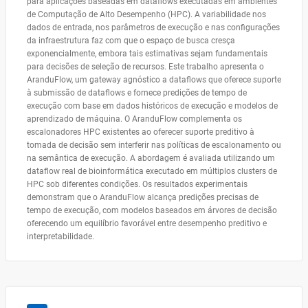
para aplicações baseadas em dataflows executadas em ambientes
de Computação de Alto Desempenho (HPC). A variabilidade nos
dados de entrada, nos parâmetros de execução e nas configurações
da infraestrutura faz com que o espaço de busca cresça
exponencialmente, embora tais estimativas sejam fundamentais
para decisões de seleção de recursos. Este trabalho apresenta o
AranduFlow, um gateway agnóstico a dataflows que oferece suporte
à submissão de dataflows e fornece predições de tempo de
execução com base em dados históricos de execução e modelos de
aprendizado de máquina. O AranduFlow complementa os
escalonadores HPC existentes ao oferecer suporte preditivo à
tomada de decisão sem interferir nas políticas de escalonamento ou
na semântica de execução. A abordagem é avaliada utilizando um
dataflow real de bioinformática executado em múltiplos clusters de
HPC sob diferentes condições. Os resultados experimentais
demonstram que o AranduFlow alcança predições precisas de
tempo de execução, com modelos baseados em árvores de decisão
oferecendo um equilíbrio favorável entre desempenho preditivo e
interpretabilidade.