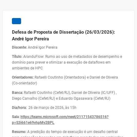
Defesa de Proposta de Dissertação (26/03/2026):
André Igor Pereira
Discente:
André Igor Pereira
Título:
AranduFlow: Rumo ao uso de metadados de desempenho e
domínio para prever e otimizar a execução de dataflows em
ambientes de HPC
Orientadores:
Rafaelli Coutinho (Orientadora) e Daniel de Oliveira
(Co-orientador)
Banca:
Rafaelli Coutinho (Cefet/RJ), Daniel de Oliveira (IC/UFF) ,
Diego Carvalho (Cefet/RJ) e Eduardo Ogasawara (Cefet/RJ)
Dia/hora:
26 de março de 2026, às 15h
Sala:
https://teams.microsoft.com/meet/21171543786516?
p=S3i661e69vhpMv2BPL
Resumo:
A predição do tempo de execução é um desafio central