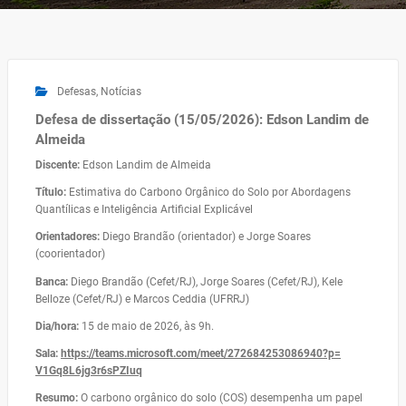
Defesas
,
Notícias
Defesa de dissertação (15/05/2026): Edson Landim de
Almeida
Discente:
Edson Landim de Almeida
Título:
Estimativa do Carbono Orgânico do Solo por Abordagens
Quantílicas e Inteligência Artificial Explicável
Orientadores:
Diego Brandão (orientador) e Jorge Soares
(coorientador)
Banca:
Diego Brandão (Cefet/RJ), Jorge Soares (Cefet/RJ), Kele
Belloze (Cefet/RJ) e Marcos Ceddia (UFRRJ)
Dia/hora:
15 de maio de 2026, às 9h.
Sala:
https://teams.microsoft.com/
meet/272684253086940?p=
V1Gq8L6jg3r6sPZIuq
Resumo:
O carbono orgânico do solo (COS) desempenha um papel