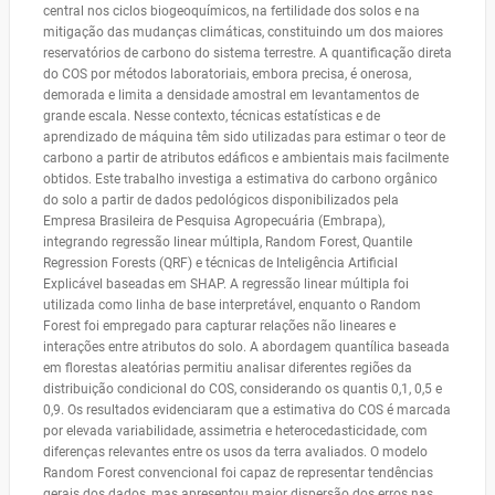
central nos ciclos biogeoquímicos, na fertilidade dos solos e na
mitigação das mudanças climáticas, constituindo um dos maiores
reservatórios de carbono do sistema terrestre. A quantificação direta
do COS por métodos laboratoriais, embora precisa, é onerosa,
demorada e limita a densidade amostral em levantamentos de
grande escala. Nesse contexto, técnicas estatísticas e de
aprendizado de máquina têm sido utilizadas para estimar o teor de
carbono a partir de atributos edáficos e ambientais mais facilmente
obtidos. Este trabalho investiga a estimativa do carbono orgânico
do solo a partir de dados pedológicos disponibilizados pela
Empresa Brasileira de Pesquisa Agropecuária (Embrapa),
integrando regressão linear múltipla, Random Forest, Quantile
Regression Forests (QRF) e técnicas de Inteligência Artificial
Explicável baseadas em SHAP. A regressão linear múltipla foi
utilizada como linha de base interpretável, enquanto o Random
Forest foi empregado para capturar relações não lineares e
interações entre atributos do solo. A abordagem quantílica baseada
em florestas aleatórias permitiu analisar diferentes regiões da
distribuição condicional do COS, considerando os quantis 0,1, 0,5 e
0,9. Os resultados evidenciaram que a estimativa do COS é marcada
por elevada variabilidade, assimetria e heterocedasticidade, com
diferenças relevantes entre os usos da terra avaliados. O modelo
Random Forest convencional foi capaz de representar tendências
gerais dos dados, mas apresentou maior dispersão dos erros nas