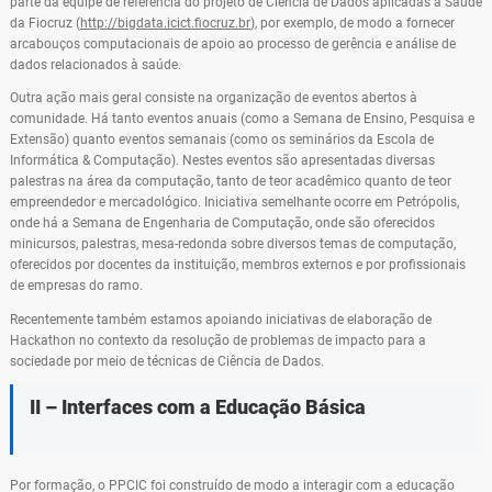
parte da equipe de referência do projeto de Ciência de Dados aplicadas a Saúde
da Fiocruz (
http://bigdata.icict.fiocruz.br
), por exemplo, de modo a fornecer
arcabouços computacionais de apoio ao processo de gerência e análise de
dados relacionados à saúde.
Outra ação mais geral consiste na organização de eventos abertos à
comunidade. Há tanto eventos anuais (como a Semana de Ensino, Pesquisa e
Extensão) quanto eventos semanais (como os seminários da Escola de
Informática & Computação). Nestes eventos são apresentadas diversas
palestras na área da computação, tanto de teor acadêmico quanto de teor
empreendedor e mercadológico. Iniciativa semelhante ocorre em Petrópolis,
onde há a Semana de Engenharia de Computação, onde são oferecidos
minicursos, palestras, mesa-redonda sobre diversos temas de computação,
oferecidos por docentes da instituição, membros externos e por profissionais
de empresas do ramo.
Recentemente também estamos apoiando iniciativas de elaboração de
Hackathon no contexto da resolução de problemas de impacto para a
sociedade por meio de técnicas de Ciência de Dados.
II – Interfaces com a Educação Básica
Por formação, o PPCIC foi construído de modo a interagir com a educação