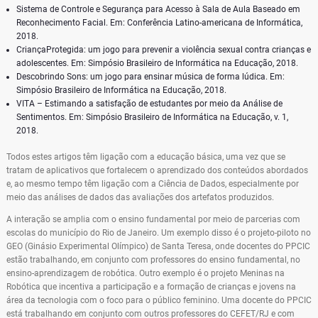
Sistema de Controle e Segurança para Acesso à Sala de Aula Baseado em
Reconhecimento Facial. Em: Conferência Latino-americana de Informática,
2018.
CriançaProtegida: um jogo para prevenir a violência sexual contra crianças e
adolescentes. Em: Simpósio Brasileiro de Informática na Educação, 2018.
Descobrindo Sons: um jogo para ensinar música de forma lúdica. Em:
Simpósio Brasileiro de Informática na Educação, 2018.
VITA – Estimando a satisfação de estudantes por meio da Análise de
Sentimentos. Em: Simpósio Brasileiro de Informática na Educação, v. 1,
2018.
Todos estes artigos têm ligação com a educação básica, uma vez que se
tratam de aplicativos que fortalecem o aprendizado dos conteúdos abordados
e, ao mesmo tempo têm ligação com a Ciência de Dados, especialmente por
meio das análises de dados das avaliações dos artefatos produzidos.
A interação se amplia com o ensino fundamental por meio de parcerias com
escolas do município do Rio de Janeiro. Um exemplo disso é o projeto-piloto no
GEO (Ginásio Experimental Olímpico) de Santa Teresa, onde docentes do PPCIC
estão trabalhando, em conjunto com professores do ensino fundamental, no
ensino-aprendizagem de robótica. Outro exemplo é o projeto Meninas na
Robótica que incentiva a participação e a formação de crianças e jovens na
área da tecnologia com o foco para o público feminino. Uma docente do PPCIC
está trabalhando em conjunto com outros professores do CEFET/RJ e com