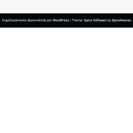
Orgulhosamente desenvolvido por
WordPress
| Theme:
Spice Software
by
Spicethemes