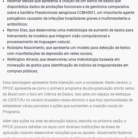
Ribamar Matias que apresenta a criação de um banco de dados que
disponibiliza dados de anotações funcionais e de genômica comparativa
sobre a bactéria
Pseudomonas aeruginosa
CCBH4851, um importante agente
patogênico causador de infecções hospitalares graves e multirresistente a
antibióticos;
Ramon Dias, que desenvolveu uma metodologia de aumento de dados para
treinamento de modelos que integram visão computacional e
processamento de linguagem natural;
Rodolpho Nascimento, que apresenta um modelo para detecção de textos
com manifestações de depressão em redes sociais;
Wellington Amaral, que desenvolveu uma metodologia baseada em
mineração de grafos para identificação de indícios de irregularidades em
compras públicas;
Essa abordagem apresenta forte interação com a sociedade. Neste cenário, o
PPCIC apresenta-se como o primeiro programa de pós-graduação
stricto sensu
do Brasil com o foco em Ciência de Dados. Isso abre um espaço de destaque
do CEFET/RJ no cenário brasileiro nesse domínio o que traz oportunidades de
estabelecer várias parcerias e ações que aumentem a inserção social do
Programa.
Além das ações na área de educação básica, descrita na próxima seção, o
PPCIC procura estreitar os laços com diversas instituições de áreas de
aplicação visando desenvolver soluções que as apoiem. Atualmente fazemos