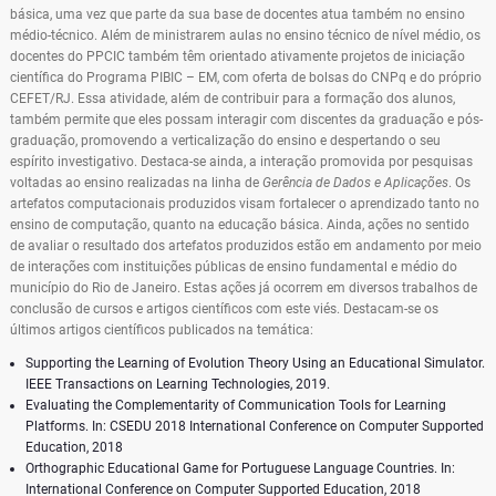
básica, uma vez que parte da sua base de docentes atua também no ensino
médio-técnico. Além de ministrarem aulas no ensino técnico de nível médio, os
docentes do PPCIC também têm orientado ativamente projetos de iniciação
científica do Programa PIBIC – EM, com oferta de bolsas do CNPq e do próprio
CEFET/RJ. Essa atividade, além de contribuir para a formação dos alunos,
também permite que eles possam interagir com discentes da graduação e pós-
graduação, promovendo a verticalização do ensino e despertando o seu
espírito investigativo. Destaca-se ainda, a interação promovida por pesquisas
voltadas ao ensino realizadas na linha de
Gerência de Dados e Aplicações
. Os
artefatos computacionais produzidos visam fortalecer o aprendizado tanto no
ensino de computação, quanto na educação básica. Ainda, ações no sentido
de avaliar o resultado dos artefatos produzidos estão em andamento por meio
de interações com instituições públicas de ensino fundamental e médio do
município do Rio de Janeiro. Estas ações já ocorrem em diversos trabalhos de
conclusão de cursos e artigos científicos com este viés. Destacam-se os
últimos artigos científicos publicados na temática:
Supporting the Learning of Evolution Theory Using an Educational Simulator.
IEEE Transactions on Learning Technologies, 2019.
Evaluating the Complementarity of Communication Tools for Learning
Platforms. In: CSEDU 2018 International Conference on Computer Supported
Education, 2018
Orthographic Educational Game for Portuguese Language Countries. In:
International Conference on Computer Supported Education, 2018