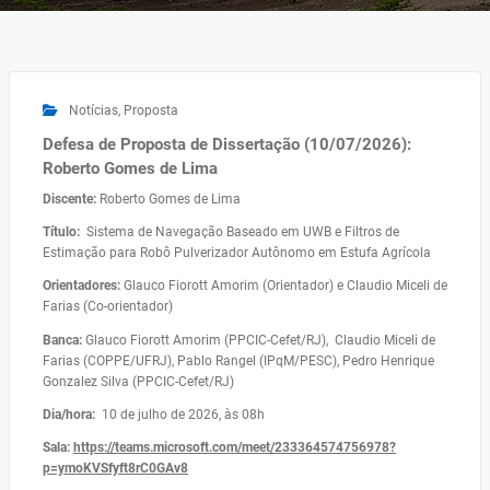
Notícias
,
Proposta
Defesa de Proposta de Dissertação (10/07/2026):
Roberto Gomes de Lima
Discente:
Roberto Gomes de Lima
Título:
Sistema de Navegação Baseado em UWB e Filtros de
Estimação para Robô Pulverizador Autônomo em Estufa Agrícola
Orientadores:
Glauco Fiorott Amorim (Orientador) e Claudio Miceli de
Farias (Co-orientador)
Banca:
Glauco Fiorott Amorim (PPCIC-Cefet/RJ), Claudio Miceli de
Farias (COPPE/UFRJ), Pablo Rangel (IPqM/PESC), Pedro Henrique
Gonzalez Silva (PPCIC-Cefet/RJ)
Dia/hora:
10 de julho de 2026, às 08h
Sala:
https://teams.microsoft.com/meet/233364574756978?
p=ymoKVSfyft8rC0GAv8