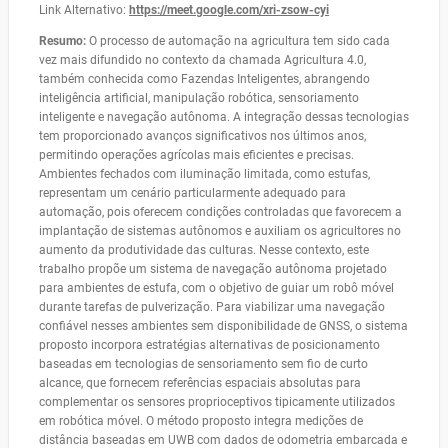
Link Alternativo:
https://meet.google.com/xri-
zsow-cyi
Resumo:
O processo de automação na agricultura tem sido cada
vez mais difundido no contexto da chamada Agricultura 4.0,
também conhecida como Fazendas Inteligentes, abrangendo
inteligência artificial, manipulação robótica, sensoriamento
inteligente e navegação autônoma. A integração dessas tecnologias
tem proporcionado avanços significativos nos últimos anos,
permitindo operações agrícolas mais eficientes e precisas.
Ambientes fechados com iluminação limitada, como estufas,
representam um cenário particularmente adequado para
automação, pois oferecem condições controladas que favorecem a
implantação de sistemas autônomos e auxiliam os agricultores no
aumento da produtividade das culturas. Nesse contexto, este
trabalho propõe um sistema de navegação autônoma projetado
para ambientes de estufa, com o objetivo de guiar um robô móvel
durante tarefas de pulverização. Para viabilizar uma navegação
confiável nesses ambientes sem disponibilidade de GNSS, o sistema
proposto incorpora estratégias alternativas de posicionamento
baseadas em tecnologias de sensoriamento sem fio de curto
alcance, que fornecem referências espaciais absolutas para
complementar os sensores proprioceptivos tipicamente utilizados
em robótica móvel. O método proposto integra medições de
distância baseadas em UWB com dados de odometria embarcada e