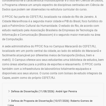
considerando-se a característica multidisciplinar e o foco em Ciência de Dados,
o Programa oferece um amplo espectro de disciplinas centradas em Ciência de
Dados que podem ser observadas na estrutura curricular do curso.
O PPCIC faz parte do CEFET/RJ, localizado na cidade do Rio de Janeiro. A
Cidade Maravilhosa é a segunda maior cidade e PIB do Brasil, foco turístico do
país e Patrimônio Cultural da Humanidade. O estado do Rio, de acordo com
estudo realizado pela Associação Brasileira de Empresas de Tecnologia da
Informação e Comunicação (Brasscom) é o segundo maior mercado na área
de Computação.
A sede administrativa do PPCIC fica no Campus Maracanã do CEFET/RJ,
localizado em um ponto central da cidade, ao lado do estádio do Maracanã e
facilmente alcançável por diferentes meios de transporte (ônibus, trem e
metrô). O Campus oferece aos seus estudantes uma biblioteca de estudos, bem
como áreas abertas para a prática de esportes e relaxamento. O PPCIC conta
também com a infraestrutura de laboratórios totalmente equipados e
disponíveis aos seus alunos. O curso conta com bolsas de estudo integrais da
Capes, assim como do próprio CEFET/RJ.
Defesa de Dissertação (11/08/2026): André Igor Pereira
Defesa de Proposta de Dissertação (10/07/2026): Roberto Gomes de
Lima