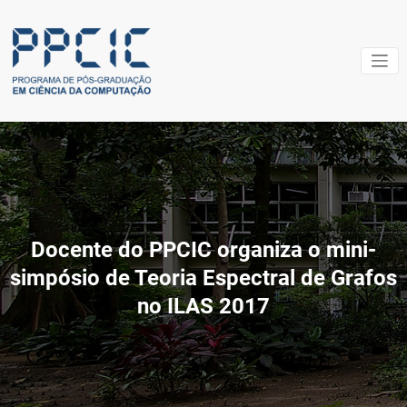
Pular
para
o
conteúdo
PPCIC –
[:pb]Centro
Federal de
Program
Educação
de Pós-
Tecnológica Cels
graduaç
Suckow da
em Ciênc
Fonseca –
Cefet/RJ[:en]Cels
da
Docente do PPCIC organiza o mini-
Suckow da
simpósio de Teoria Espectral de Grafos
Computa
Fonseca Federal
no ILAS 2017
Center of
Technological
Education –
CEFET/RJ[:]