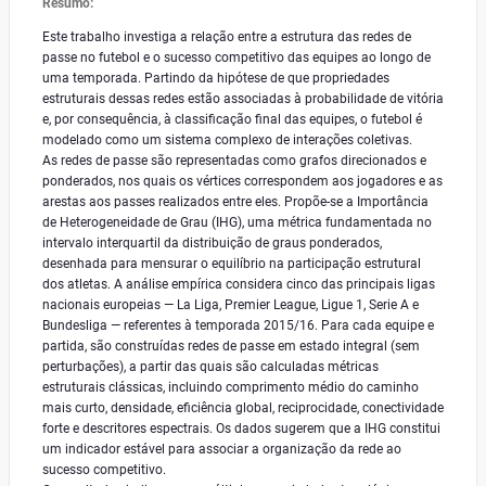
Resumo:
Este trabalho investiga a relação entre a estrutura das redes de
passe no futebol e o sucesso competitivo das equipes ao longo de
uma temporada. Partindo da hipótese de que propriedades
estruturais dessas redes estão associadas à probabilidade de vitória
e, por consequência, à classificação final das equipes, o futebol é
modelado como um sistema complexo de interações coletivas.
As redes de passe são representadas como grafos direcionados e
ponderados, nos quais os vértices correspondem aos jogadores e as
arestas aos passes realizados entre eles. Propõe-se a Importância
de Heterogeneidade de Grau (IHG), uma métrica fundamentada no
intervalo interquartil da distribuição de graus ponderados,
desenhada para mensurar o equilíbrio na participação estrutural
dos atletas. A análise empírica considera cinco das principais ligas
nacionais europeias — La Liga, Premier League, Ligue 1, Serie A e
Bundesliga — referentes à temporada 2015/16. Para cada equipe e
partida, são construídas redes de passe em estado integral (sem
perturbações), a partir das quais são calculadas métricas
estruturais clássicas, incluindo comprimento médio do caminho
mais curto, densidade, eficiência global, reciprocidade, conectividade
forte e descritores espectrais. Os dados sugerem que a IHG constitui
um indicador estável para associar a organização da rede ao
sucesso competitivo.