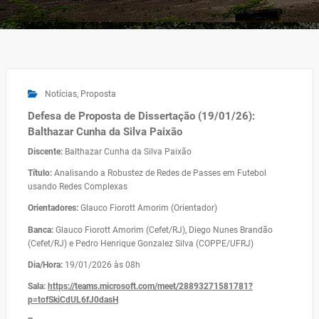
Notícias
,
Proposta
Defesa de Proposta de Dissertação (19/01/26):
Balthazar Cunha da Silva Paixão
Discente:
Balthazar Cunha da Silva Paixão
Título:
Analisando a Robustez de Redes de Passes em Futebol
usando Redes Complexas
Orientadores:
Glauco Fiorott Amorim (Orientador)
Banca:
Glauco Fiorott Amorim (Cefet/RJ), Diego Nunes Brandão
(Cefet/RJ) e Pedro Henrique Gonzalez Silva (COPPE/UFRJ)
Dia/Hora:
19/01/2026 às 08h
Sala:
https://teams.microsoft.com/meet/28893271581781?
p=tofSkiCdUL6fJ0dasH