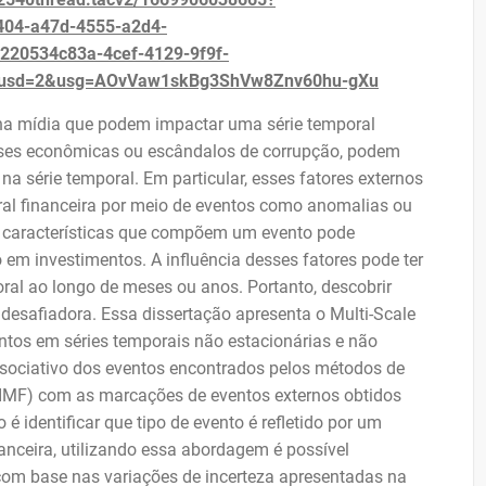
04-a47d-4555-a2d4-
0534c83a-4cef-4129-9f9f-
&usd=2&usg=AOvVaw1skBg3ShVw8Znv60hu-gXu
s na mídia que podem impactar uma série temporal
crises econômicas ou escândalos de corrupção, podem
a série temporal. Em particular, esses fatores externos
al financeira por meio de eventos como anomalias ou
 características que compõem um evento pode
o em investimentos. A influência desses fatores pode ter
oral ao longo de meses ou anos. Portanto, descobrir
 desafiadora. Essa dissertação apresenta o Multi-Scale
ntos em séries temporais não estacionárias e não
ssociativo dos eventos encontrados pelos métodos de
(IMF) com as marcações de eventos externos obtidos
é identificar que tipo de evento é refletido por um
anceira, utilizando essa abordagem é possível
com base nas variações de incerteza apresentadas na