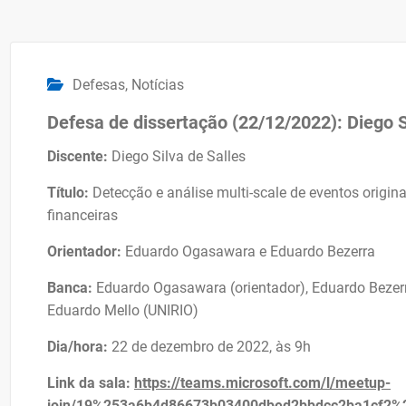
Defesas
,
Notícias
Defesa de dissertação (22/12/2022): Diego S
Discente:
Diego Silva de Salles
Título:
Detecção e análise multi-scale de eventos origin
financeiras
Orientador:
Eduardo Ogasawara e Eduardo Bezerra
Banca:
Eduardo Ogasawara (orientador), Eduardo Bezerra
Eduardo Mello (UNIRIO)
Dia/hora:
22 de dezembro de 2022, às 9h
Link da sala:
https://teams.microsoft.com/l/meetup-
join/19%253a6b4d86673b03400dbed2bbdcc2ba1cf2%2