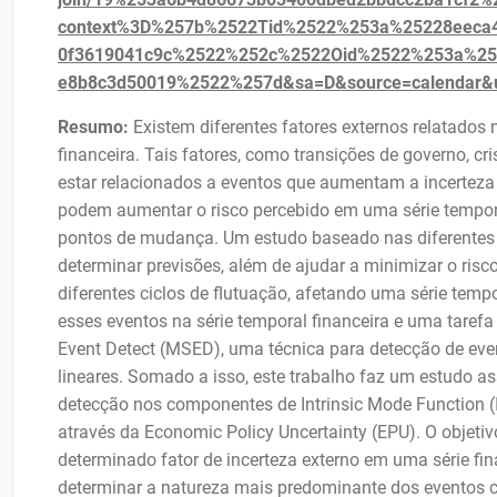
context%3D%257b%2522Tid%2522%253a%25228eeca4
0f3619041c9c%2522%252c%2522Oid%2522%253a%2522
e8b8c3d50019%2522%257d&sa=D&source=calendar
Resumo:
Existem diferentes fatores externos relatado
financeira. Tais fatores, como transições de governo, 
estar relacionados a eventos que aumentam a incerteza n
podem aumentar o risco percebido em uma série tempor
pontos de mudança. Um estudo baseado nas diferentes
determinar previsões, além de ajudar a minimizar o risc
diferentes ciclos de flutuação, afetando uma série temp
esses eventos na série temporal financeira e uma tarefa
Event Detect (MSED), uma técnica para detecção de eve
lineares. Somado a isso, este trabalho faz um estudo a
detecção nos componentes de Intrinsic Mode Function 
através da Economic Policy Uncertainty (EPU). O objetivo 
determinado fator de incerteza externo em uma série fin
determinar a natureza mais predominante dos eventos 