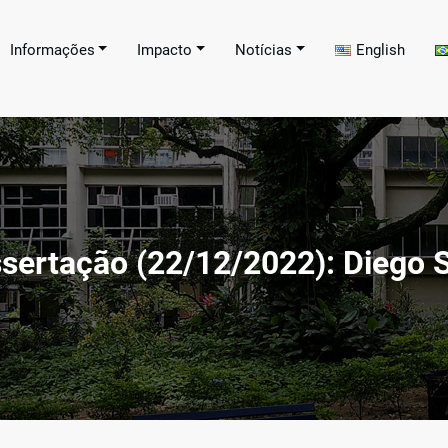
Informações
Impacto
Notícias
English
Programa de Pós-graduaç
ral de Educação Tecnológica Celso Suckow da Fo
 Technological Education – CEFET/RJ[:]
ação
sertação (22/12/2022): Diego S