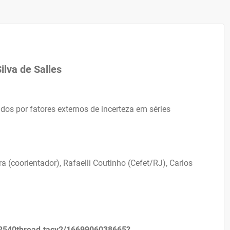
ilva de Salles
ados por fatores externos de incerteza em séries
 (coorientador), Rafaelli Coutinho (Cefet/RJ), Carlos
540thread.tacv2/1669906038665?