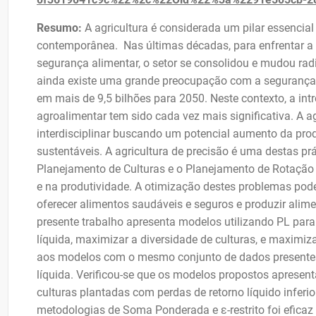
Resumo:
A agricultura é considerada um pilar essencia
contemporânea. Nas últimas décadas, para enfrentar a c
segurança alimentar, o setor se consolidou e mudou ra
ainda existe uma grande preocupação com a segurança 
em mais de 9,5 bilhões para 2050. Neste contexto, a in
agroalimentar tem sido cada vez mais significativa. A 
interdisciplinar buscando um potencial aumento da prod
sustentáveis. A agricultura de precisão é uma destas 
Planejamento de Culturas e o Planejamento de Rotação
e na produtividade. A otimização destes problemas pode
oferecer alimentos saudáveis e seguros e produzir alime
presente trabalho apresenta modelos utilizando PL pa
líquida, maximizar a diversidade de culturas, e maximi
aos modelos com o mesmo conjunto de dados presentes d
líquida. Verificou-se que os modelos propostos aprese
culturas plantadas com perdas de retorno líquido inferio
metodologias de Soma Ponderada e ε-restrito foi eficaz