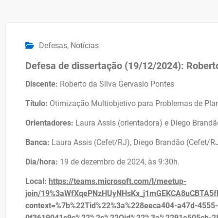
Defesas
,
Notícias
Defesa de dissertação (19/12/2024): Robert
Discente:
Roberto da Silva Gervasio Pontes
Título:
Otimização Multiobjetivo para Problemas de Pla
Orientadores:
Laura Assis (orientadora) e Diego Brandã
Banca:
Laura Assis (Cefet/RJ), Diego Brandão (Cefet/RJ
Dia/hora:
19 de dezembro de 2024, às 9:30h.
Local:
https://teams.microsoft.com/l/meetup-
join/19%3aWfXqePNzHUyNHsKx_j1mGEKCA8uCBTA5fB
context=%7b%22Tid%22%3a%228eeca404-a47d-4555-
0f3619041c9c%22%2c%22Oid%22%3a%2291e505cb-28