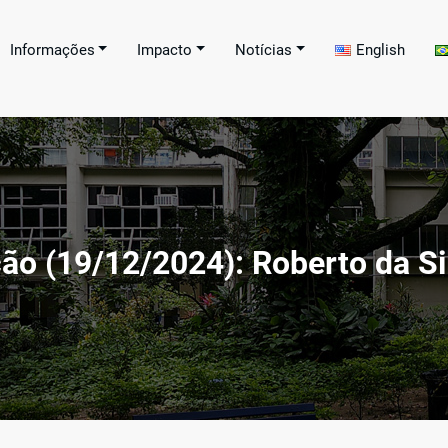
Informações
Impacto
Notícias
English
Programa de Pós-graduaç
ral de Educação Tecnológica Celso Suckow da Fo
 Technological Education – CEFET/RJ[:]
ação
ção (19/12/2024): Roberto da Si