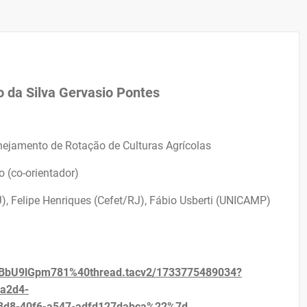
o da Silva Gervasio Pontes
nejamento de Rotação de Culturas Agrícolas
o (co-orientador)
), Felipe Henriques (Cefet/RJ), Fábio Usberti (UNICAMP)
bU9lGpm781%40thread.tacv2/1733775489034?
a2d4-
d8-40f6-a547-adfd127dabca%22%7d