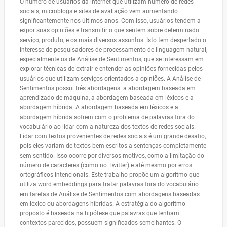
O número de usuários da internet que utilizam número de redes
sociais, microblogs e sites de avaliação vem aumentando
significantemente nos últimos anos. Com isso, usuários tendem a
expor suas opiniões e transmitir o que sentem sobre determinado
serviço, produto, e os mais diversos assuntos. Isto tem despertado o
interesse de pesquisadores de processamento de linguagem natural,
especialmente os de Análise de Sentimentos, que se interessam em
explorar técnicas de extrair e entender as opiniões fornecidas pelos
usuários que utilizam serviços orientados a opiniões. A Análise de
Sentimentos possui três abordagens: a abordagem baseada em
aprendizado de máquina, a abordagem baseada em léxicos e a
abordagem híbrida. A abordagem baseada em léxicos e a
abordagem híbrida sofrem com o problema de palavras fora do
vocabulário ao lidar com a natureza dos textos de redes sociais.
Lidar com textos provenientes de redes sociais é um grande desafio,
pois eles variam de textos bem escritos a sentenças completamente
sem sentido. Isso ocorre por diversos motivos, como a limitação do
número de caracteres (como no Twitter) e até mesmo por erros
ortográficos intencionais. Este trabalho propõe um algoritmo que
utiliza word embeddings para tratar palavras fora do vocabulário
em tarefas de Análise de Sentimentos com abordagens baseadas
em léxico ou abordagens híbridas. A estratégia do algoritmo
proposto é baseada na hipótese que palavras que tenham
contextos parecidos, possuem significados semelhantes. O