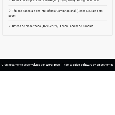
Defesa de Proposta de Dissertação (18/06/2026): Rodrigo Machado
Tópicos Especiais em Inteligência Computacional (Redes Neurais sem
peso)
Defesa de dissertação (15/05/2026): Edson Landim de Almeida
Orgulhosamente desenvolvido por
WordPress
| Theme:
Spice Software
by
Spicethemes