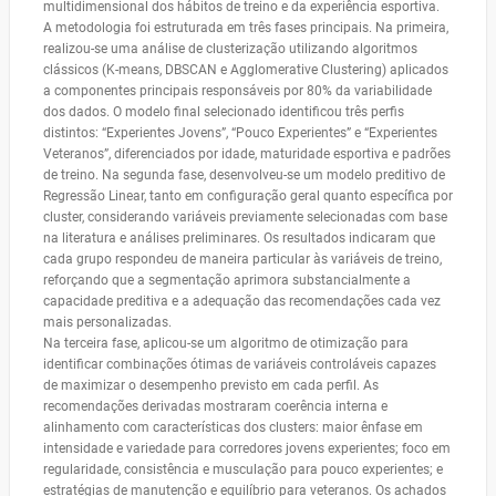
multidimensional dos hábitos de treino e da experiência esportiva.
A metodologia foi estruturada em três fases principais. Na primeira,
realizou-se uma análise de clusterização utilizando algoritmos
clássicos (K-means, DBSCAN e Agglomerative Clustering) aplicados
a componentes principais responsáveis por 80% da variabilidade
dos dados. O modelo final selecionado identificou três perfis
distintos: “Experientes Jovens”, “Pouco Experientes” e “Experientes
Veteranos”, diferenciados por idade, maturidade esportiva e padrões
de treino. Na segunda fase, desenvolveu-se um modelo preditivo de
Regressão Linear, tanto em configuração geral quanto específica por
cluster, considerando variáveis previamente selecionadas com base
na literatura e análises preliminares. Os resultados indicaram que
cada grupo respondeu de maneira particular às variáveis de treino,
reforçando que a segmentação aprimora substancialmente a
capacidade preditiva e a adequação das recomendações cada vez
mais personalizadas.
Na terceira fase, aplicou-se um algoritmo de otimização para
identificar combinações ótimas de variáveis controláveis capazes
de maximizar o desempenho previsto em cada perfil. As
recomendações derivadas mostraram coerência interna e
alinhamento com características dos clusters: maior ênfase em
intensidade e variedade para corredores jovens experientes; foco em
regularidade, consistência e musculação para pouco experientes; e
estratégias de manutenção e equilíbrio para veteranos. Os achados