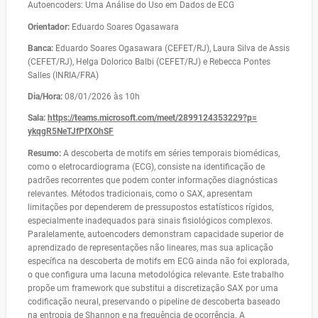
Autoencoders: Uma Análise do Uso em Dados de ECG
Orientador:
Eduardo Soares Ogasawara
Banca:
Eduardo Soares Ogasawara (CEFET/RJ), Laura Silva de Assis
(CEFET/RJ), Helga Dolorico Balbi (CEFET/RJ) e Rebecca Pontes
Salles (INRIA/FRA)
Dia/Hora:
08/01/2026 às 10h
Sala:
https://teams.
microsoft.com/meet/
2899124353229?p=
ykqgR5NeTJfPfXOhSF
Resumo:
A descoberta de motifs em séries temporais biomédicas,
como o eletrocardiograma (ECG), consiste na identificação de
padrões recorrentes que podem conter informações diagnósticas
relevantes. Métodos tradicionais, como o SAX, apresentam
limitações por dependerem de pressupostos estatísticos rígidos,
especialmente inadequados para sinais fisiológicos complexos.
Paralelamente, autoencoders demonstram capacidade superior de
aprendizado de representações não lineares, mas sua aplicação
específica na descoberta de motifs em ECG ainda não foi explorada,
o que configura uma lacuna metodológica relevante. Este trabalho
propõe um framework que substitui a discretização SAX por uma
codificação neural, preservando o pipeline de descoberta baseado
na entropia de Shannon e na frequência de ocorrência. A