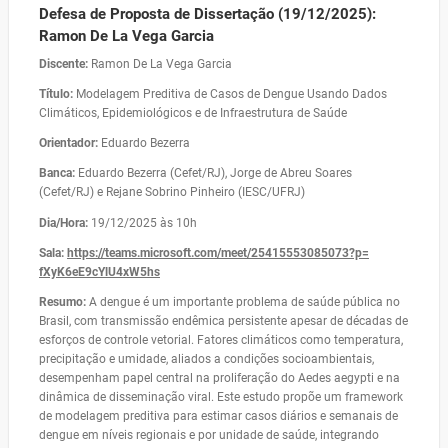
Defesa de Proposta de Dissertação (19/12/2025):
Ramon De La Vega Garcia
Discente:
Ramon De La Vega Garcia
Título:
Modelagem Preditiva de Casos de Dengue Usando Dados
Climáticos, Epidemiológicos e de Infraestrutura de Saúde
Orientador:
Eduardo Bezerra
Banca:
Eduardo Bezerra (Cefet/RJ), Jorge de Abreu Soares
(Cefet/RJ) e Rejane Sobrino Pinheiro (IESC/UFRJ)
Dia/Hora:
19/12/2025 às 10h
Sala:
https://teams.microsoft.com/
meet/25415553085073?p=
fXyK6eE9cYlU4xW5hs
Resumo:
A dengue é um importante problema de saúde pública no
Brasil, com transmissão endêmica persistente apesar de décadas de
esforços de controle vetorial. Fatores climáticos como temperatura,
precipitação e umidade, aliados a condições socioambientais,
desempenham papel central na proliferação do Aedes aegypti e na
dinâmica de disseminação viral. Este estudo propõe um framework
de modelagem preditiva para estimar casos diários e semanais de
dengue em níveis regionais e por unidade de saúde, integrando