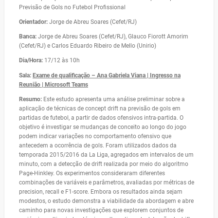
Previsão de Gols no Futebol Profissional
Orientador:
Jorge de Abreu Soares (Cefet/RJ)
Banca:
Jorge de Abreu Soares (Cefet/RJ), Glauco Fiorott Amorim
(Cefet/RJ) e Carlos Eduardo Ribeiro de Mello (Unirio)
Dia/Hora:
17/12 às 10h
Sala:
Exame de qualificação – Ana Gabriela Viana | Ingresso na
Reunião | Microsoft Teams
Resumo:
Este estudo apresenta uma análise preliminar sobre a
aplicação de técnicas de concept drift na previsão de gols em
partidas de futebol, a partir de dados ofensivos intra-partida. O
objetivo é investigar se mudanças de conceito ao longo do jogo
podem indicar variações no comportamento ofensivo que
antecedem a ocorrência de gols. Foram utilizados dados da
temporada 2015/2016 da La Liga, agregados em intervalos de um
minuto, com a detecção de drift realizada por meio do algoritmo
Page-Hinkley. Os experimentos consideraram diferentes
combinações de variáveis e parâmetros, avaliadas por métricas de
precision, recall e F1-score. Embora os resultados ainda sejam
modestos, o estudo demonstra a viabilidade da abordagem e abre
caminho para novas investigações que explorem conjuntos de