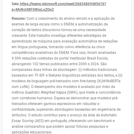
Sala:
https://teams.microsoft.com/meet/26834869485676?
p=MyRcUl8F0WiuLuZQo2
Resumo:
Com o crescimento do ensino remoto e a aplicação de
exames de larga escala como o ENEM, a automatização da
correção de textos discursivos tornou-se uma necessidade
crescente. Este trabalho investiga diferentes estratégias de
aprendizado de máquina para avaliação automática de redações
em língua portuguesa, tomando como referência as cinco
competências avaliativas do ENEM. Para isso, foram analisadas
9.599 redações coletadas do portal Vestibular Brasil Escola,
abrangendo 102 temas publicados entre 2009 e 2024. São
comparadas duas linhas de abordagem: (i) métodos tradicionais
baseados em TF-IDF e
features
linguísticas extraídas dos textos, e (ii)
modelos de linguagem pré-treinados com
fine-tuning
(XLM-RoBERTa
com LoRA). O desempenho dos modelos é avaliado por meio da
métrica
Quadratic Weighted Kappa
(QWK), que mede a concordância
com corretores humanos. Espera-se demonstrar que modelos pré-
treinados oferecem ganhos expressivos em robustez e
confiabilidade, superando abordagens baseadas em engenharia de
atributos. O estudo contribui para o avanço da área de
Automatic
Essay Scoring
(AES) em português, oferecendo um benchmark e
análise comparativa que podem apoiar futuras pesquisas e
aplicações educacionais.