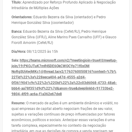
Título:
Aprendizado por Reforço Profundo Aplicado à Negociação
Intradiária de Múltiplas Ações
Orientadores:
Eduardo Bezerra da Silva (orientador) e Pedro
Henrique González Silva (coorientador)
Banca:
Eduardo Bezerra da Silva (Cefet/RJ), Pedro Henrique
González Silva (UFRJ), Aline Marins Paes Carvalho (UFF) e Glauco
Fiorott Amorim (Cefet/RJ)
Dia/Hora:
08/12/2025 às 15h
Sala:
https://teams.microsoft.com/
v2/?meetingjoin=true#/l/
meetup-
join/19:
PKOJTuK7mfHSDE6QkCWQCYp71f0xOM
NoRgSUj4wjMKc1@thread.tacv2/
1763760050816?context=%7b%
22Tid%22%3a%228eeca404-a47d-
4555-a2d4-
0f3619041c9c%22%2c%
22Oid%22%3a%22c03d6068-4733-
48a6-
bbb4-aa78f351d9cf%22%7d&
anon=true&deeplinkId=91733be2-
9804-4f09-ac6a-f1a362e67de8
Resumo:
O mercado de ações é um ambiente dinâmico e volátil, no
qual empresas de capital aberto negociam frações de seu valor,
sujeitas a variações contínuas de preço influenciadas por fatores
econômicos, políticos e sociais. Antecipar essas variações é uma
tarefa complexa, especialmente no contexto da negociação
intradiária, em que as decisões de compra e venda precisam ser