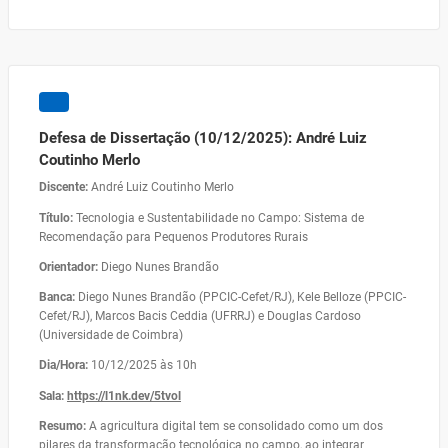
Defesa de Dissertação (10/12/2025): André Luiz
Coutinho Merlo
Discente:
André Luiz Coutinho Merlo
Título:
Tecnologia e Sustentabilidade no Campo: Sistema de
Recomendação para Pequenos Produtores Rurais
Orientador:
Diego Nunes Brandão
Banca:
Diego Nunes Brandão (PPCIC-Cefet/RJ), Kele Belloze (PPCIC-
Cefet/RJ), Marcos Bacis Ceddia (UFRRJ) e Douglas Cardoso
(Universidade de Coimbra)
Dia/Hora:
10/12/2025 às 10h
Sala:
https://l1nk.dev/5tvol
Resumo:
A agricultura digital tem se consolidado como um dos
pilares da transformação tecnológica no campo, ao integrar