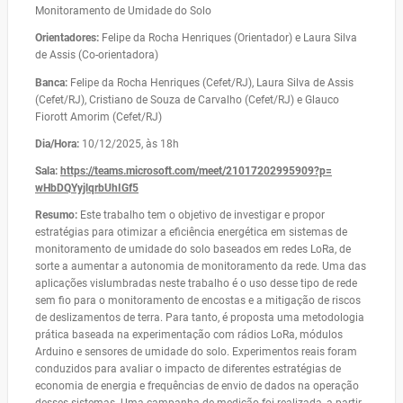
Monitoramento de Umidade do Solo
Orientadores:
Felipe da Rocha Henriques (Orientador) e Laura Silva
de Assis (Co-orientadora)
Banca:
Felipe da Rocha Henriques (Cefet/RJ), Laura Silva de Assis
(Cefet/RJ), Cristiano de Souza de Carvalho (Cefet/RJ) e Glauco
Fiorott Amorim (Cefet/RJ)
Dia/Hora:
10/12/2025, às 18h
Sala:
https://teams.microsoft.com/
meet/21017202995909?p=
wHbDQYyjlqrbUhIGf5
Resumo:
Este trabalho tem o objetivo de investigar e propor
estratégias para otimizar a eficiência energética em sistemas de
monitoramento de umidade do solo baseados em redes LoRa, de
sorte a aumentar a autonomia de monitoramento da rede. Uma das
aplicações vislumbradas neste trabalho é o uso desse tipo de rede
sem fio para o monitoramento de encostas e a mitigação de riscos
de deslizamentos de terra. Para tanto, é proposta uma metodologia
prática baseada na experimentação com rádios LoRa, módulos
Arduino e sensores de umidade do solo. Experimentos reais foram
conduzidos para avaliar o impacto de diferentes estratégias de
economia de energia e frequências de envio de dados na operação