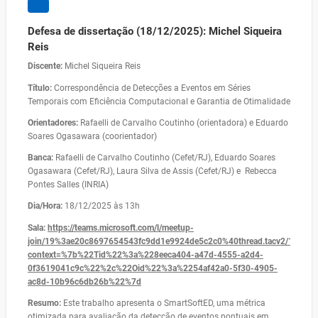
Defesa de dissertação (18/12/2025): Michel Siqueira
Reis
Discente:
Michel Siqueira Reis
Título:
Correspondência de Detecções a Eventos em Séries
Temporais com Eficiência Computacional e Garantia de Otimalidade
Orientadores:
Rafaelli de Carvalho Coutinho (orientadora) e Eduardo
Soares Ogasawara (coorientador)
Banca:
Rafaelli de Carvalho Coutinho (Cefet/RJ), Eduardo Soares
Ogasawara (Cefet/RJ), Laura Silva de Assis (Cefet/RJ) e Rebecca
Pontes Salles (INRIA)
Dia/Hora:
18/12/2025 às 13h
Sala:
https://teams.microsoft.com/l/meetup-
join/19%3ae20c8697654543fc9dd1e9924de5c2c0%40thread.tacv2/17631
context=%7b%22Tid%22%3a%228eeca404-a47d-4555-a2d4-
0f3619041c9c%22%2c%22Oid%22%3a%2254af42a0-5f30-4905-
ac8d-10b96c6db26b%22%7d
Resumo:
Este trabalho apresenta o SmartSoftED, uma métrica
otimizada para avaliação da detecção de eventos pontuais em