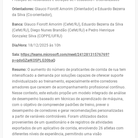
Orientadores:
Glauco Fiorott Amorim (Orientador) e Eduardo Bezerra
da Silva (Co-orientador),
Banca:
Glauco Fiorott Amorim (Cefet/RJ), Eduardo Bezerra da Silva
(Cefet/RJ), Diego Nunes Brandão (Cefet/RJ) e Pedro Henrique
Gonzalez Silva (COPPE/UFRJ)
Dia/Hora:
18/12/2025 às 10h
Sala:
https://teams.microsoft.com/meet/24128131576769?
p=qdsGZarKO5PLG30baQ
Resumo:
O aumento do número de praticantes de corrida de rua tem
intensificado a demanda por soluções capazes de oferecer suporte
individualizado ao treinamento, especialmente entre corredores
amadores que carecem de acompanhamento profissional contínuo.
Nesse contexto, este estudo propõe um modelo integrado de análise
de desempenho baseado em técnicas de aprendizado de máquina,
com o objetivo de compreender padrões de treino, prever o
desempenho de corredores e gerar recomendações personalizadas
a partir de variáveis controláveis. Foram utilizados dados
provenientes de um questionário e de registros de atividades
exportados de um aplicativo de corrida, envolvendo 26 atletas com
diferentes níveis de experiência, permitindo uma visão