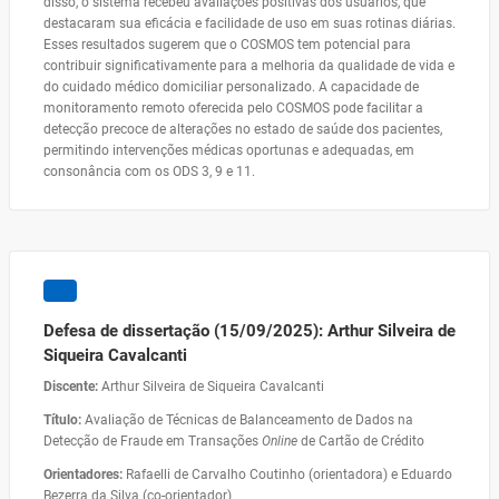
disso, o sistema recebeu avaliações positivas dos usuários, que
destacaram sua eficácia e facilidade de uso em suas rotinas diárias.
Esses resultados sugerem que o COSMOS tem potencial para
contribuir significativamente para a melhoria da qualidade de vida e
do cuidado médico domiciliar personalizado. A capacidade de
monitoramento remoto oferecida pelo COSMOS pode facilitar a
detecção precoce de alterações no estado de saúde dos pacientes,
permitindo intervenções médicas oportunas e adequadas, em
consonância com os ODS 3, 9 e 11.
Defesa de dissertação (15/09/2025): Arthur Silveira de
Siqueira Cavalcanti
Discente:
Arthur Silveira de Siqueira Cavalcanti
Título:
Avaliação de Técnicas de Balanceamento de Dados na
Detecção de Fraude em Transações
Online
de Cartão de Crédito
Orientadores:
Rafaelli de Carvalho Coutinho (orientadora) e Eduardo
Bezerra da Silva (co-orientador)