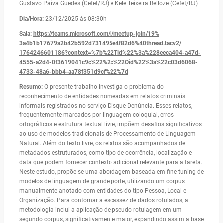
Gustavo Paiva Guedes (Cefet/RJ) e Kele Teixeira Belloze (Cefet/RJ)
Dia/Hora:
23/12/2025 às 08:30h
Sala:
https://teams.microsoft.com/l/
meetup-join/19%
3a4b1b17679a2b42b592d731495e4f
82d6%40thread.tacv2/
1764246601186?context=%7b%
22Tid%22%3a%228eeca404-a47d-
4555-a2d4-0f3619041c9c%22%2c%
22Oid%22%3a%22c03d6068-
4733-
48a6-bbb4-aa78f351d9cf%22%7d
Resumo:
O presente trabalho investiga o problema do
reconhecimento de entidades nomeadas em relatos criminais
informais registrados no serviço Disque Denúncia. Esses relatos,
frequentemente marcados por linguagem coloquial, erros
ortográficos e estrutura textual livre, impõem desafios significativos
ao uso de modelos tradicionais de Processamento de Linguagem
Natural. Além do texto livre, os relatos são acompanhados de
metadados estruturados, como tipo de ocorrência, localização e
data que podem fornecer contexto adicional relevante para a tarefa.
Neste estudo, propõe-se uma abordagem baseada em fine-tuning de
modelos de linguagem de grande porte, utilizando um corpus
manualmente anotado com entidades do tipo Pessoa, Local e
Organização. Para contornar a escassez de dados rotulados, a
metodologia inclui a aplicação de pseudo-rotulagem em um
segundo corpus, significativamente maior, expandindo assim a base