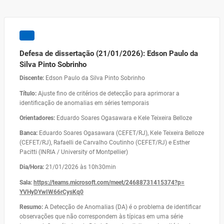
Defesa de dissertação (21/01/2026): Edson Paulo da
Silva Pinto Sobrinho
Discente:
Edson Paulo da Silva Pinto Sobrinho
Título:
Ajuste fino de critérios de detecção para aprimorar a
identificação de anomalias em séries temporais
Orientadores:
Eduardo Soares Ogasawara e Kele Teixeira Belloze
Banca:
Eduardo Soares Ogasawara (CEFET/RJ), Kele Teixeira Belloze
(CEFET/RJ), Rafaelli de Carvalho Coutinho (CEFET/RJ) e Esther
Pacitti (INRIA / University of Montpellier)
Dia/Hora:
21/01/2026 às 10h30min
Sala:
https://teams.microsoft.com/
meet/24688731415374?p=
YVHyDYwIW66rCysKq0
Resumo:
A Detecção de Anomalias (DA) é o problema de identificar
observações que não correspondem às típicas em uma série