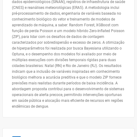
dados epidemiológicos (SINAN), registros de infraestrutura de saúde
(CNES) e reanálises meteorológicas (ERA5). A metodologia inclui
pré-processamento de dados, engenharia de variáveis baseada no
conhecimento biológico do vetor e treinamento de modelos de
aprendizado de máquina, a saber: Random Forest, XGBoost com
função de perda Poisson e um modelo híbrido Zero-Inflated Poisson
(ZIP), para lidar com os desafios de dados de contagem
caracterizados por sobredispersão e excesso de zeros. A otimização
de hiperparâmetros foi realizada por busca Bayesiana utilizando o
Optuna, e o desempenho dos modelos foi avaliado por meio de
múltiplas execuções com divisões temporais rígidas para duas
cidades brasileiras: Natal (RN) e Rio de Janeiro (RJ). Os resultados
indicam que a inclusão de variáveis inspiradas em conhecimento
biológico melhora a acurácia preditiva e que o modelo ZIP fornece
previsões mais realistas durante períodos de baixa incidência. A
abordagem proposta contribui para o desenvolvimento de sistemas
operacionais de alerta precoce, permitindo intervenções oportunas
em saúde pública e alocação mais eficiente de recursos em regiões
endêmicas de dengue.