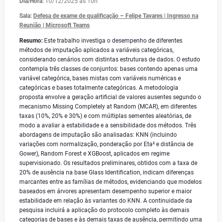
Dia/Hora:
10/12/2025 às 10h
Sala:
Defesa de exame de qualificação – Felipe Tavares | Ingresso na
Reunião | Microsoft Teams
Resumo:
Este trabalho investiga o desempenho de diferentes
métodos de imputação aplicados a variáveis categóricas,
considerando cenários com distintas estruturas de dados. O estudo
contempla três classes de conjuntos: bases contendo apenas uma
variável categórica, bases mistas com variáveis numéricas e
categóricas e bases totalmente categóricas. A metodologia
proposta envolve a geração artificial de valores ausentes segundo o
mecanismo Missing Completely at Random (MCAR), em diferentes
taxas (10%, 20% e 30%) e com múltiplas sementes aleatórias, de
modo a avaliar a estabilidade e a sensibilidade dos métodos. Três
abordagens de imputação são analisadas: KNN (incluindo
variações com normalização, ponderação por Eta² e distância de
Gower), Random Forest e XGBoost, aplicados em regime
supervisionado. Os resultados preliminares, obtidos com a taxa de
20% de ausência na base Glass Identification, indicam diferenças
marcantes entre as famílias de métodos, evidenciando que modelos
baseados em árvores apresentam desempenho superior e maior
estabilidade em relação às variantes do KNN. A continuidade da
pesquisa incluirá a aplicação do protocolo completo às demais
categorias de bases e às demais taxas de ausência, permitindo uma