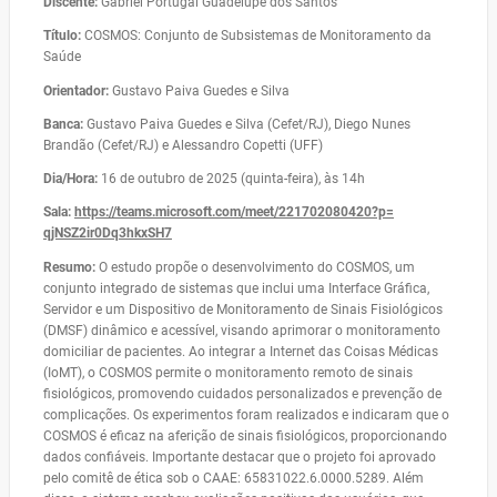
Discente:
Gabriel Portugal Guadelupe dos Santos
Título:
COSMOS: Conjunto de Subsistemas de Monitoramento da
Saúde
Orientador:
Gustavo Paiva Guedes e Silva
Banca:
Gustavo Paiva Guedes e Silva (Cefet/RJ), Diego Nunes
Brandão (Cefet/RJ) e Alessandro Copetti (UFF)
Dia/Hora:
16 de outubro de 2025 (quinta-feira), às 14h
Sala:
https://teams.microsoft.com/
meet/221702080420?p=
qjNSZ2ir0Dq3hkxSH7
Resumo:
O estudo propõe o desenvolvimento do COSMOS, um
conjunto integrado de sistemas que inclui uma Interface Gráfica,
Servidor e um Dispositivo de Monitoramento de Sinais Fisiológicos
(DMSF) dinâmico e acessível, visando aprimorar o monitoramento
domiciliar de pacientes. Ao integrar a Internet das Coisas Médicas
(IoMT), o COSMOS permite o monitoramento remoto de sinais
fisiológicos, promovendo cuidados personalizados e prevenção de
complicações. Os experimentos foram realizados e indicaram que o
COSMOS é eficaz na aferição de sinais fisiológicos, proporcionando
dados confiáveis. Importante destacar que o projeto foi aprovado
pelo comitê de ética sob o CAAE: 65831022.6.0000.5289. Além