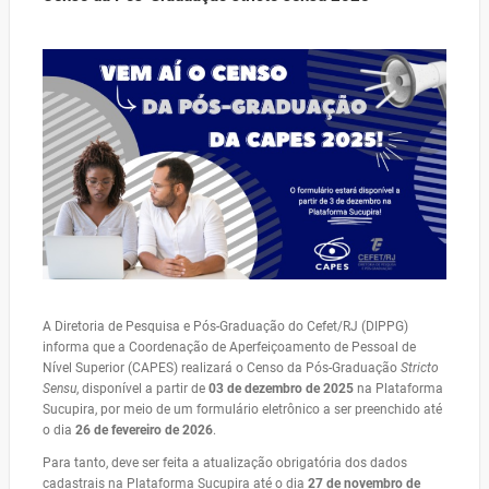
A Diretoria de Pesquisa e Pós-Graduação do Cefet/RJ (DIPPG)
informa que a Coordenação de Aperfeiçoamento de Pessoal de
Nível Superior (CAPES) realizará o Censo da Pós-Graduação
Stricto
Sensu
, disponível a partir de
03 de dezembro de 2025
na Plataforma
Sucupira, por meio de um formulário eletrônico a ser preenchido até
o dia
26 de fevereiro de 2026
.
Para tanto, deve ser feita a atualização obrigatória dos dados
cadastrais na Plataforma Sucupira até o dia
27 de novembro de