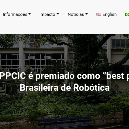
Informações
Impacto
Notícias
English
Programa de Pós-graduaç
ral de Educação Tecnológica Celso Suckow da Fo
 Technological Education – CEFET/RJ[:]
ação
 PPCIC é premiado como “best 
Brasileira de Robótica