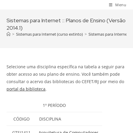
Skip
Menu
to
content
Sistemas para Internet :: Planos de Ensino (Versão
2014.1)
>
Sistemas para Internet (curso extinto)
>
Sistemas para Internet ::
Selecione uma disciplina específica na tabela a seguir para
obter acesso ao seu plano de ensino. Você também pode
consultar o acervo das bibliotecas do CEFET/RJ por meio do
portal da biblioteca
.
1º PERÍODO
CÓDIGO
DISCIPLINA
GTSI1411
Arquitetura de Computadores