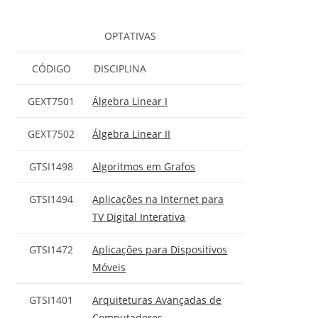
OPTATIVAS
CÓDIGO
DISCIPLINA
GEXT7501
Álgebra Linear I
GEXT7502
Álgebra Linear II
GTSI1498
Algoritmos em Grafos
GTSI1494
Aplicações na Internet para
TV Digital Interativa
GTSI1472
Aplicações para Dispositivos
Móveis
GTSI1401
Arquiteturas Avançadas de
Computadores