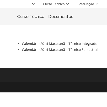
Skip
EIC
Curso Técnico
Graduação
to
content
Curso Técnico :: Documentos
Calendário 2014 Maracanã – Técnico Integrado
Calendário 2014 Maracanã – Técnico Semestral