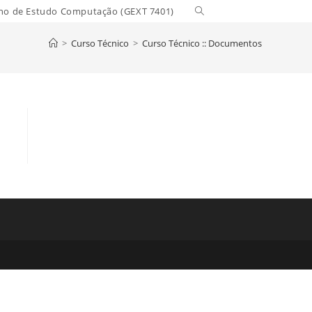
Toggle
no de Estudo Computação (GEXT 7401)
website
>
Curso Técnico
>
Curso Técnico :: Documentos
search