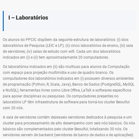
I – Laboratórios
Os alunos do PPCIC dispõem da seguinte estrutura de laboratórios: (i) dois
laboratórios de Pesquisa (LEIC e LP); (ii) cinco laboratórios de ensino, (iii) sala
de servidores; (iv) salas de estudo com wifi. Cada um dos laboratórios
indicados em (i) e (ii) tem aproximadamente 20 computadores.
Os laboratórios indicados em (ii) são multiuso para alunos da Computação
com espaço para projeção multimídia e uso de quadro branco. Os
computadores dos laboratórios indicados em (i) possuem diversos ambientes
de programação (Python, R, Scala, Java), Banco de Dados (PostgreSQL, MySQL
e NoSQL), ferramentas livres como Libre Office, LaTeX e softwares específicos
para apoiar disciplinas ou pesquisas. Os computadores presentes no
laboratório LP têm infraestrutura de software para torná-los cluster Beoulful
com 20 nós.
A sala de servidores contém dezesseis servidores dedicados à pesquisa e um
cluster para processamento de alto desempenho com seis nós básicos. Os nós
básicos são complementados pelo cluster Beoulful, totalizando 30 nós. Os
servidores servem de backend (servidores de banco de dados e de aplicações)