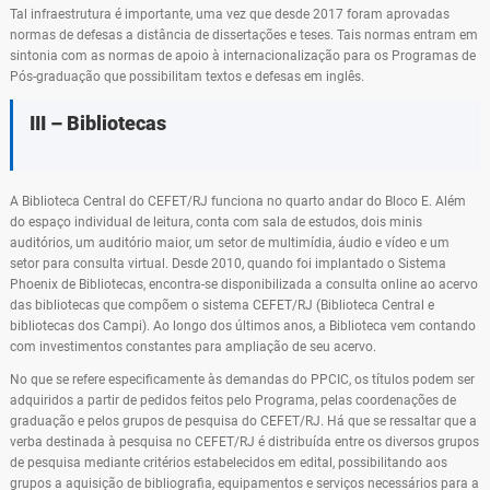
Tal infraestrutura é importante, uma vez que desde 2017 foram aprovadas
normas de defesas a distância de dissertações e teses. Tais normas entram em
sintonia com as normas de apoio à internacionalização para os Programas de
Pós-graduação que possibilitam textos e defesas em inglês.
III – Bibliotecas
A Biblioteca Central do CEFET/RJ funciona no quarto andar do Bloco E. Além
do espaço individual de leitura, conta com sala de estudos, dois minis
auditórios, um auditório maior, um setor de multimídia, áudio e vídeo e um
setor para consulta virtual. Desde 2010, quando foi implantado o Sistema
Phoenix de Bibliotecas, encontra-se disponibilizada a consulta online ao acervo
das bibliotecas que compõem o sistema CEFET/RJ (Biblioteca Central e
bibliotecas dos Campi). Ao longo dos últimos anos, a Biblioteca vem contando
com investimentos constantes para ampliação de seu acervo.
No que se refere especificamente às demandas do PPCIC, os títulos podem ser
adquiridos a partir de pedidos feitos pelo Programa, pelas coordenações de
graduação e pelos grupos de pesquisa do CEFET/RJ. Há que se ressaltar que a
verba destinada à pesquisa no CEFET/RJ é distribuída entre os diversos grupos
de pesquisa mediante critérios estabelecidos em edital, possibilitando aos
grupos a aquisição de bibliografia, equipamentos e serviços necessários para a