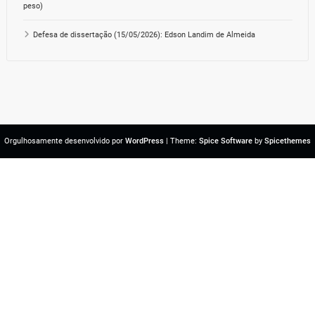
peso)
Defesa de dissertação (15/05/2026): Edson Landim de Almeida
Orgulhosamente desenvolvido por
WordPress
| Theme:
Spice Software
by
Spicethemes