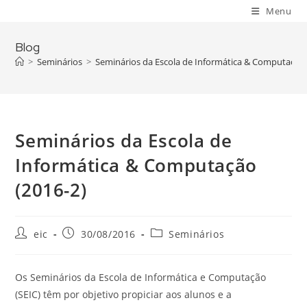
Skip
Menu
to
content
Blog
>
Seminários
>
Seminários da Escola de Informática & Computação 
Seminários da Escola de
Informática & Computação
(2016-2)
Post
Post
Post
eic
30/08/2016
Seminários
author:
published:
category:
Os Seminários da Escola de Informática e Computação
(SEIC) têm por objetivo propiciar aos alunos e a