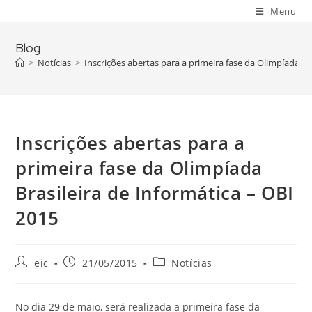
Skip
Menu
to
content
Blog
>
Notícias
>
Inscrições abertas para a primeira fase da Olimpíada Br
Inscrições abertas para a
primeira fase da Olimpíada
Brasileira de Informática – OBI
2015
Post
Post
Post
eic
21/05/2015
Notícias
author:
published:
category:
No dia 29 de maio, será realizada a primeira fase da