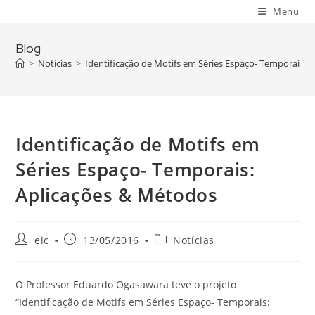
Skip
Menu
to
content
Blog
>
Notícias
>
Identificação de Motifs em Séries Espaço- Temporais: 
Identificação de Motifs em
Séries Espaço- Temporais:
Aplicações & Métodos
Post
Post
Post
eic
13/05/2016
Notícias
author:
published:
category:
O Professor Eduardo Ogasawara teve o projeto
“Identificação de Motifs em Séries Espaço- Temporais: