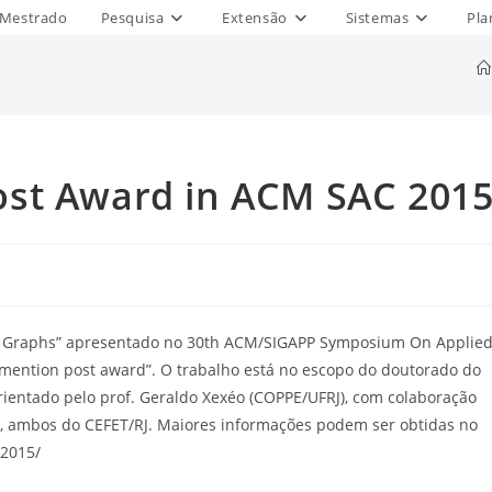
Mestrado
Pesquisa
Extensão
Sistemas
Pla
st Award in ACM SAC 201
uted Graphs” apresentado no 30th ACM/SIGAPP Symposium On Applie
mention post award”. O trabalho está no escopo do doutorado do
rientado pelo prof. Geraldo Xexéo (COPPE/UFRJ), com colaboração
, ambos do CEFET/RJ. Maiores informações podem ser obtidas no
c2015/