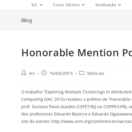
Skip
EIC
Curso Técnico
Graduação
to
content
Blog
Honorable Mention Po
Post
Post
Post
eic
16/04/2015
Notícias
author:
published:
category:
O trabalho “Exploring Multiple Clusterings In Attrib
Computing (SAC 2015) recebeu o prêmio de “honorable 
prof. Gustavo Paiva Guedes (CEFET/RJ) na COPPE/UFRJ, o
dos professores Eduardo Bezerra e Eduardo Ogasawara
site do evento: http://www.acm.org/conferences/sac/sa