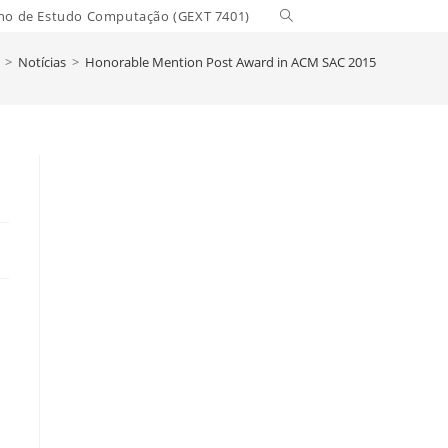
Toggle
no de Estudo Computação (GEXT 7401)
website
>
Notícias
>
Honorable Mention Post Award in ACM SAC 2015
search
5
d