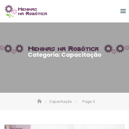
Skip
to
content
Categoria:
Capacitação
Capacitação
Page 2