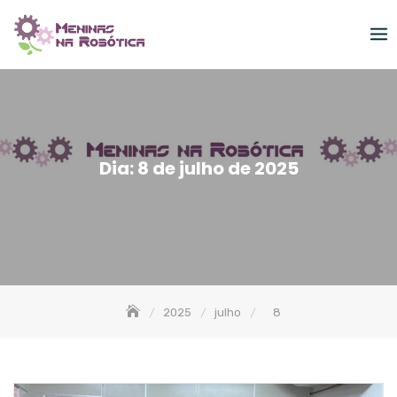
Skip
to
content
Dia:
8 de julho de 2025
2025
julho
8