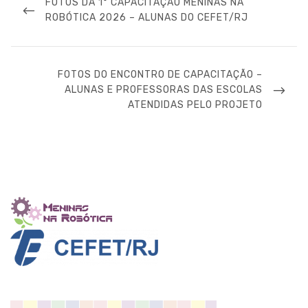
de
PREVIOUS
FOTOS DA 1° CAPACITAÇÃO MENINAS NA
Post
POST
ROBÓTICA 2026 – ALUNAS DO CEFET/RJ
NEXT
FOTOS DO ENCONTRO DE CAPACITAÇÃO –
POST
ALUNAS E PROFESSORAS DAS ESCOLAS
ATENDIDAS PELO PROJETO