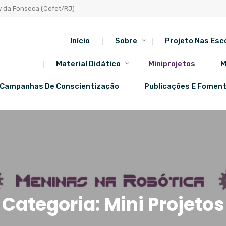
w da Fonseca (Cefet/RJ)
Início
Sobre
Projeto Nas Esc
Material Didático
Miniprojetos
M
Campanhas De Conscientização
Publicações E Fomen
Categoria:
Mini Projetos