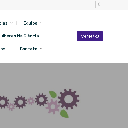
olas
Equipe
Cefet/RJ
ulheres Na Ciência
tos
Contato