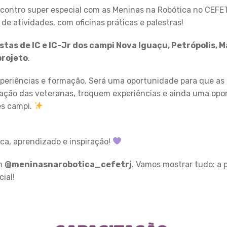
encontro super especial com as Meninas na Robótica no CEF
e atividades, com oficinas práticas e palestras!
istas de IC e IC-Jr dos campi Nova Iguaçu, Petrópolis,
projeto
.
periências e formação. Será uma oportunidade para que as 
ação das veteranas, troquem experiências e ainda uma opor
es campi.
ca, aprendizado e inspiração!
am
@meninasnarobotica_cefetrj
. Vamos mostrar tudo: a p
ial!