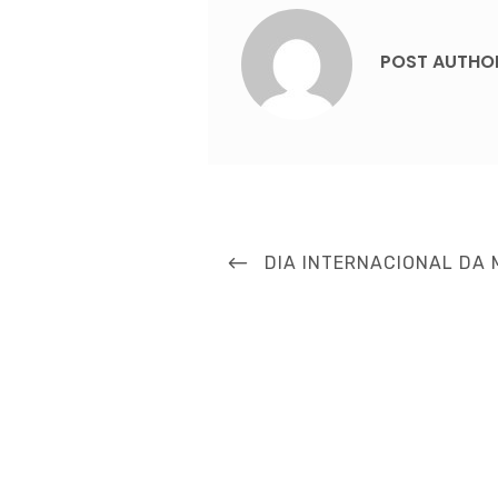
POST AUTHO
Navegação
PREVIOUS
DIA INTERNACIONAL DA
de
POST
Post