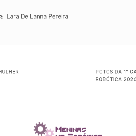
Lara De Lanna Pereira
R:
NEXT
 MULHER
FOTOS DA 1° C
POST
ROBÓTICA 2026