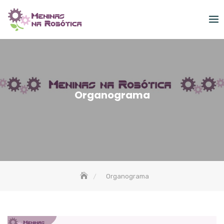
Skip
to
content
Organograma
Organograma