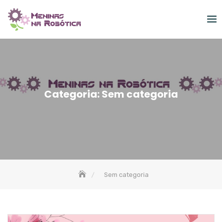
Skip
to
content
Categoria:
Sem categoria
Sem categoria