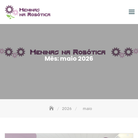
Skip
to
content
Mês:
maio 2026
2026
maio