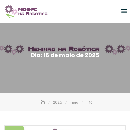
Skip
to
content
Dia:
16 de maio de 2025
2025
maio
16