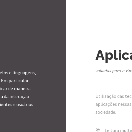
Aplic
voltadas para o Ens
los e linguagens,
 Em particular
icar de maneira
Utilização das te
ra da interação
aplicações nessas
entes e usuários
sociedade.
Leitura multi