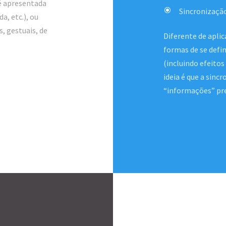
é apresentada
Sincronizaçã
a, etc.), ou
, gestuais, de
Diferente de apli
formas de se defin
(incluindo efeitos
ideia é que a sinc
“informações” pr