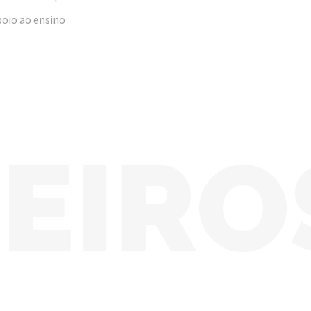
poio ao ensino
EIROS