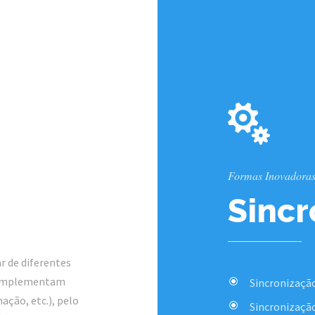
Formas Inovadoras
Sincr
r de diferentes
 complementam
Sincronização
ção, etc.), pelo
Sincronizaçã