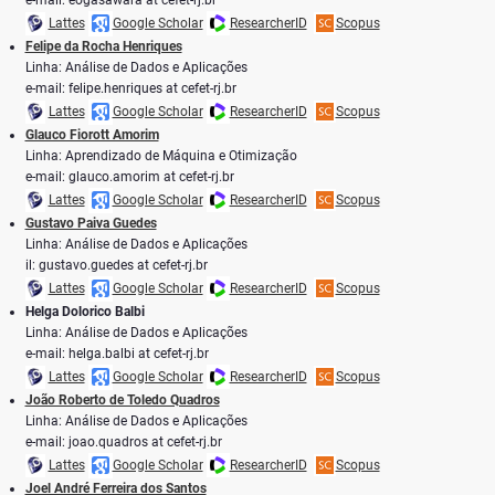
Lattes
Google Scholar
ResearcherID
Scopus
Felipe da Rocha Henriques
Linha: Análise de Dados e Aplicações
e-mail: felipe.henriques at cefet-rj.br
Lattes
Google Scholar
ResearcherID
Scopus
Glauco Fiorott Amorim
Linha: Aprendizado de Máquina e Otimização
e-mail: glauco.amorim at cefet-rj.br
Lattes
Google Scholar
ResearcherID
Scopus
Gustavo Paiva Guedes
Linha: Análise de Dados e Aplicações
il: gustavo.guedes at cefet-rj.br
Lattes
Google Scholar
ResearcherID
Scopus
Helga Dolorico Balbi
Linha: Análise de Dados e Aplicações
e-mail: helga.balbi at cefet-rj.br
Lattes
Google Scholar
ResearcherID
Scopus
João Roberto de Toledo Quadros
Linha: Análise de Dados e Aplicações
e-mail: joao.quadros at cefet-rj.br
Lattes
Google Scholar
ResearcherID
Scopus
Joel André Ferreira dos Santos