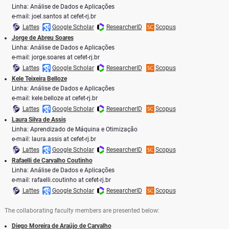
Linha: Análise de Dados e Aplicações
e-mail: joel.santos at cefet-rj.br
Lattes
Google Scholar
ResearcherID
Scopus
Jorge de Abreu Soares
Linha: Análise de Dados e Aplicações
e-mail: jorge.soares at cefet-rj.br
Lattes
Google Scholar
ResearcherID
Scopus
Kele Teixeira Belloze
Linha: Análise de Dados e Aplicações
e-mail: kele.belloze at cefet-rj.br
Lattes
Google Scholar
ResearcherID
Scopus
Laura Silva de Assis
Linha: Aprendizado de Máquina e Otimização
e-mail: laura.assis at cefet-rj.br
Lattes
Google Scholar
ResearcherID
Scopus
Rafaelli de Carvalho Coutinho
Linha: Análise de Dados e Aplicações
e-mail: rafaelli.coutinho at cefet-rj.br
Lattes
Google Scholar
ResearcherID
Scopus
The collaborating faculty members are presented below:
Diego Moreira de Araújo de Carvalho