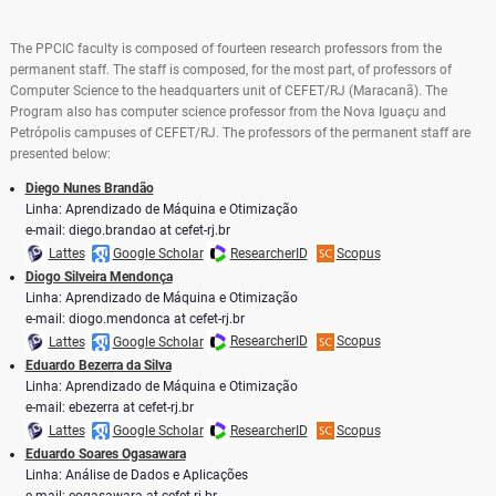
The PPCIC faculty is composed of fourteen research professors from the
permanent staff. The staff is composed, for the most part, of professors of
Computer Science to the headquarters unit of CEFET/RJ (Maracanã). The
Program also has computer science professor from the Nova Iguaçu and
Petrópolis campuses of CEFET/RJ. The professors of the permanent staff are
presented below:
Diego Nunes Brandão
Linha: Aprendizado de Máquina e Otimização
e-mail: diego.brandao at cefet-rj.br
Lattes
Google Scholar
ResearcherID
Scopus
Diogo Silveira Mendonça
Linha: Aprendizado de Máquina e Otimização
e-mail: diogo.mendonca at cefet-rj.br
Lattes
Google Scholar
ResearcherID
Scopus
Eduardo Bezerra da Silva
Linha: Aprendizado de Máquina e Otimização
e-mail: ebezerra at cefet-rj.br
Lattes
Google Scholar
ResearcherID
Scopus
Eduardo Soares Ogasawara
Linha: Análise de Dados e Aplicações
e-mail: eogasawara at cefet-rj.br