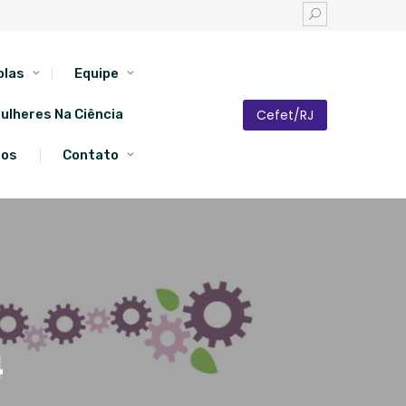
olas
Equipe
Cefet/RJ
ulheres Na Ciência
tos
Contato
4