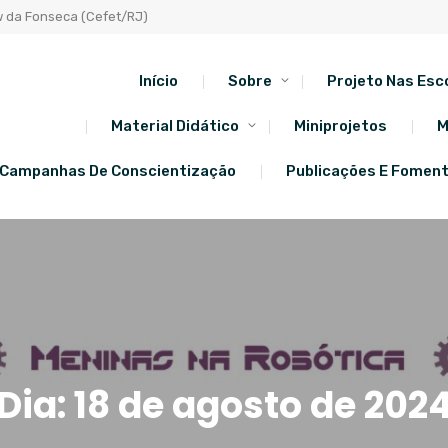
w da Fonseca (Cefet/RJ)
Início
Sobre
Projeto Nas Esc
Material Didático
Miniprojetos
M
Campanhas De Conscientização
Publicações E Fomen
Dia:
18 de agosto de 202