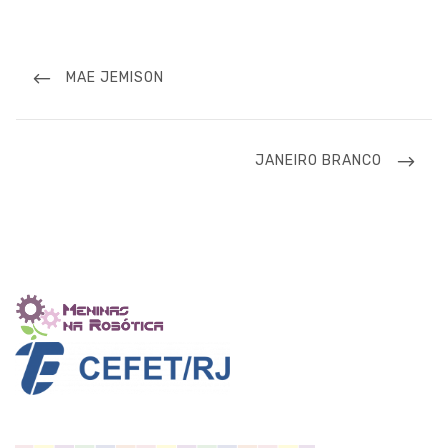
Navegação
de
PREVIOUS
MAE JEMISON
Post
POST
NEXT
JANEIRO BRANCO
POST