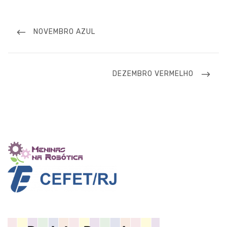
Navegação
de
PREVIOUS
NOVEMBRO AZUL
Post
POST
NEXT
DEZEMBRO VERMELHO
POST