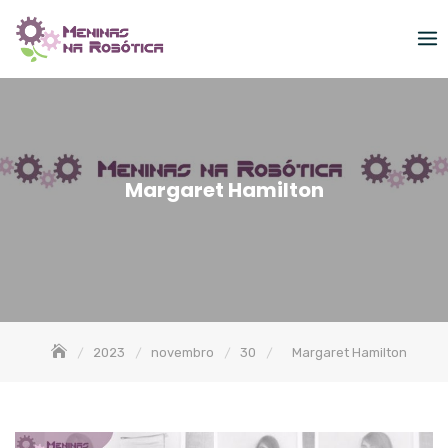
Skip
to
content
Margaret Hamilton
2023
novembro
30
Margaret Hamilton