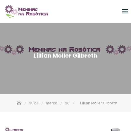
Skip
to
content
Lillian Moller Gilbreth
2023
março
20
Lillian Moller Gilbreth