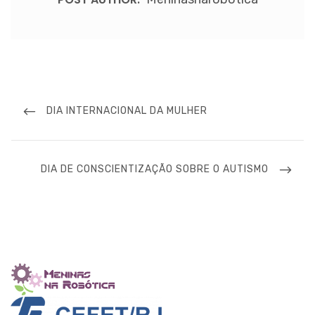
Navegação
de
PREVIOUS
DIA INTERNACIONAL DA MULHER
Post
POST
NEXT
DIA DE CONSCIENTIZAÇÃO SOBRE O AUTISMO
POST