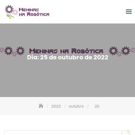
Skip
to
content
Dia:
25 de outubro de 2022
2022
outubro
25