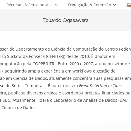
Recursos & Ferramentas
Divulgação & Extensão
Eduardo Ogasawara
ssor do Departamento de Ciência da Computação do Centro Feder
lso Suckow da Fonseca (CEFET/RJ) desde 2010. É doutor em
omputação pela COPPE/UFRJ. Entre 2000 e 2007, atuou no setor de
I), adquirindo ampla experiência em workflows e gestão de
ção em Ciência de Dados, atualmente concentra suas pesquisas em
e de Séries Temporais. É autor do livro
Event Detection in Time
eira, publicou diversos artigos e coordenou projetos financiados po
SBC. Atualmente, lidera o Laboratório de Análise de Dados (DAL)
 Ciência de Dados.