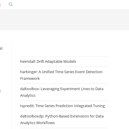
Alternar
pesquisa
do
site
al
heimdall: Drift Adaptable Models
harbinger: A Unified Time Series Event Detection
Framework
daltoolbox: Leveraging Experiment Lines to Data
r
Analytics
tspredit: Time Series Prediction Integrated Tuning
daltoolboxdp: Python-Based Extensions for Data
Analytics Workflows