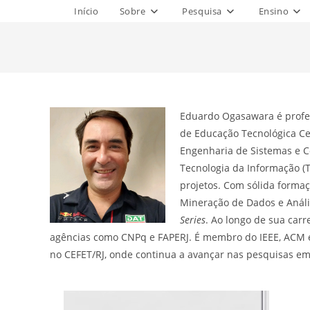
Ir
Início
Sobre
Pesquisa
Ensino
para
o
conteúdo
Eduardo Ogasawara é profe
de Educação Tecnológica Ce
Engenharia de Sistemas e C
Tecnologia da Informação (T
projetos. Com sólida forma
Mineração de Dados e Anális
Series
. Ao longo de sua carr
agências como CNPq e FAPERJ. É membro do IEEE, ACM e 
no CEFET/RJ, onde continua a avançar nas pesquisas em