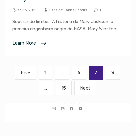
fev 6, 2025
Lara de Lanna Pereira
0
Superando limites: A história de Mary Jackson, a
primeira engenheira negra da NASA. Mary Winston
Learn More
Paginação
Previous
Page
Page
Page
Page
Prev
1
…
6
7
8
de
page
posts
Page
Next
…
15
Next
page
Instagram
E-mail
Facebook
Youtube