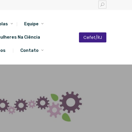
olas
Equipe
Cefet/RJ
ulheres Na Ciência
tos
Contato