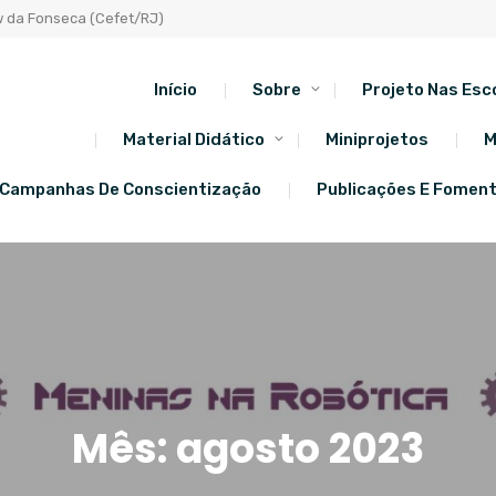
w da Fonseca (Cefet/RJ)
Início
Sobre
Projeto Nas Esc
Material Didático
Miniprojetos
M
Campanhas De Conscientização
Publicações E Fomen
Mês:
agosto 2023