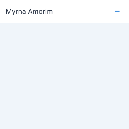
Ir
Myrna Amorim
para
o
conteúdo