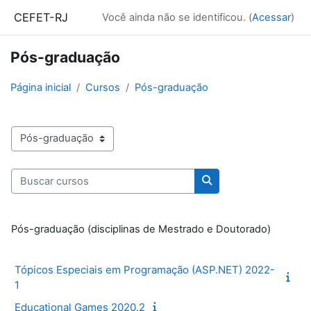
Ir para o conteúdo principal
CEFET-RJ
Você ainda não se identificou. (
Acessar
)
Pós-graduação
Página inicial
Cursos
Pós-graduação
Categorias de Cursos
Buscar cursos
Buscar cursos
Pós-graduação (disciplinas de Mestrado e Doutorado)
Tópicos Especiais em Programação (ASP.NET) 2022-
1
Educational Games 2020.2