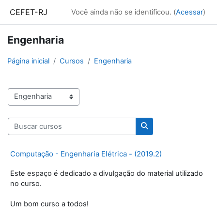
Ir para o conteúdo principal
CEFET-RJ
Você ainda não se identificou. (
Acessar
)
Engenharia
Página inicial
Cursos
Engenharia
Categorias de Cursos
Buscar cursos
Buscar cursos
Computação - Engenharia Elétrica - (2019.2)
Este espaço é dedicado a divulgação do material utilizado
no curso.
Um bom curso a todos!