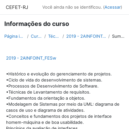
Ir para o conteúdo principal
CEFET-RJ
Você ainda não se identificou. (
Acessar
)
Informações do curso
Página inicial
Cursos
Técnico
2019 - 2AINFOINT_FESw
Sumário
2019 - 2AINFOINT_FESw
•Histórico e evolução do gerenciamento de projetos.
•Ciclo de vida do desenvolvimento de sistemas.
•Processos de Desenvolvimento de Software.
•Técnicas de Levantamento de requisitos.
•Fundamentos da orientação a objetos.
•Modelagem de Sistemas por meio da UML: diagrama de
casos de uso e diagrama de atividades.
•Conceitos e fundamentos dos projetos de interface
homem-máquina e de boa usabilidade.
Princípios da avaliação de interfaces.