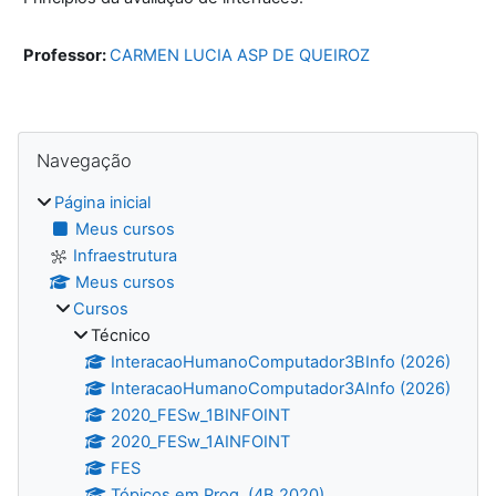
Professor:
CARMEN LUCIA ASP DE QUEIROZ
Blocos
Pular Navegação
Navegação
Página inicial
Meus cursos
Infraestrutura
Meus cursos
Cursos
Técnico
InteracaoHumanoComputador3BInfo (2026)
InteracaoHumanoComputador3AInfo (2026)
2020_FESw_1BINFOINT
2020_FESw_1AINFOINT
FES
Tópicos em Prog. (4B 2020)