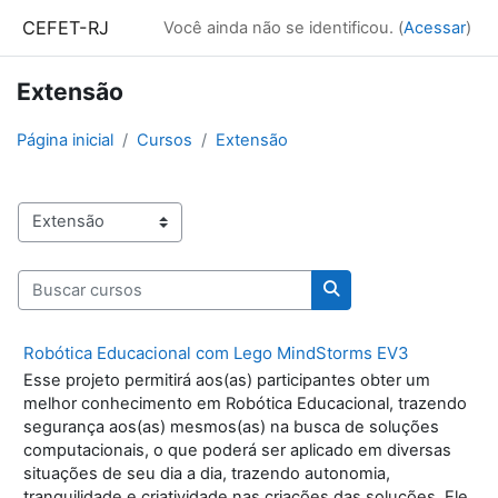
Ir para o conteúdo principal
CEFET-RJ
Você ainda não se identificou. (
Acessar
)
Extensão
Página inicial
Cursos
Extensão
Categorias de Cursos
Buscar cursos
Buscar cursos
Robótica Educacional com Lego MindStorms EV3
Esse projeto permitirá aos(as) participantes obter um
melhor conhecimento em Robótica Educacional, trazendo
segurança aos(as) mesmos(as) na busca de soluções
computacionais, o que poderá ser aplicado em diversas
situações de seu dia a dia, trazendo autonomia,
tranquilidade e criatividade nas criações das soluções. Ele