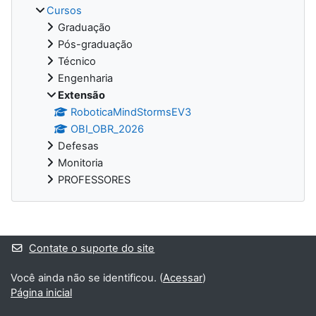
Cursos
Graduação
Pós-graduação
Técnico
Engenharia
Extensão
RoboticaMindStormsEV3
OBI_OBR_2026
Defesas
Monitoria
PROFESSORES
Blocos suplementares
Contate o suporte do site
Você ainda não se identificou. (
Acessar
)
Página inicial